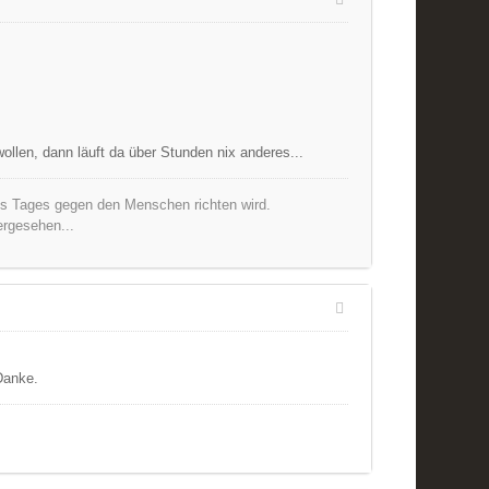
llen, dann läuft da über Stunden nix anderes...
nes Tages gegen den Menschen richten wird.
ergesehen...
Danke.