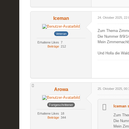
Iceman
24. Oktober 2025, 22:
Zum Thema Zimm
Veteran
Die Nummer 8/9/14
Mein Zimmernachb
Erhaltene Likes
7
Beiträge
212
Und Holla die Wald
Arowa
25. Oktober 2025, 00:
Fortgeschrittener
Iceman s
Erhaltene Likes
18
Zum The
Beiträge
344
Die Numm
Mein Zim