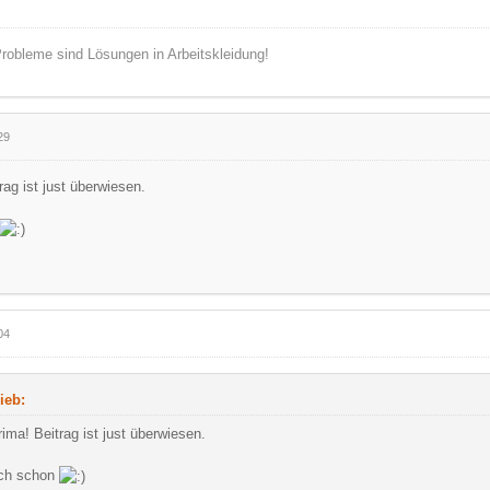
robleme sind Lösungen in Arbeitskleidung!
29
rag ist just überwiesen.
04
ieb:
rima! Beitrag ist just überwiesen.
ich schon