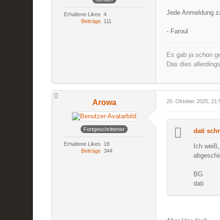
Jede Anmeldung zä
Erhaltene Likes
4
Beiträge
111
- Faroul
Es gab ja schon ge
Das dies allerding
Arowa
20. Oktober 2025, 21:
Fortgeschrittener
dati schr
Erhaltene Likes
18
Ich weiß,
Beiträge
344
abgeschic
BG
dati