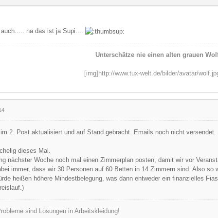
uch..... na das ist ja Supi....
Unterschätze nie einen alten grauen Wolf
[img]http://www.tux-welt.de/bilder/avatar/wolf.jp
14
m 2. Post aktualisiert und auf Stand gebracht. Emails noch nicht versendet.
schelig dieses Mal.
ang nächster Woche noch mal einen Zimmerplan posten, damit wir vor Verans
bei immer, dass wir 30 Personen auf 60 Betten in 14 Zimmern sind. Also so wir
rde heißen höhere Mindestbelegung, was dann entweder ein finanzielles Fiask
eislauf.)
robleme sind Lösungen in Arbeitskleidung!