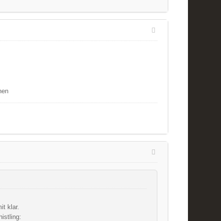
hen
t klar.