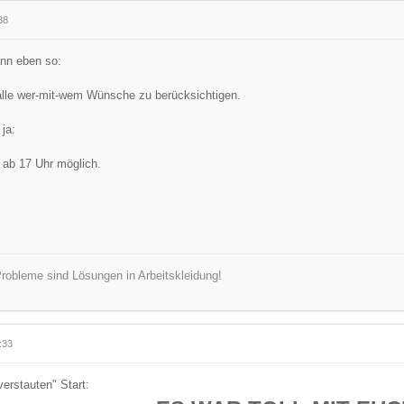
38
ann eben so:
alle wer-mit-wem Wünsche zu berücksichtigen.
 ja:
 ab 17 Uhr möglich.
robleme sind Lösungen in Arbeitskleidung!
:33
erstauten" Start: