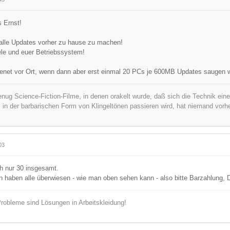
 Ernst!
 alle Updates vorher zu hause zu machen!
iele und euer Betriebssystem!
enet vor Ort, wenn dann aber erst einmal 20 PCs je 600MB Updates saugen wo
nug Science-Fiction-Filme, in denen orakelt wurde, daß sich die Technik ei
s in der barbarischen Form von Klingeltönen passieren wird, hat niemand vorh
03
ch nur 30 insgesamt.
n haben alle überwiesen - wie man oben sehen kann - also bitte Barzahlung, 
robleme sind Lösungen in Arbeitskleidung!