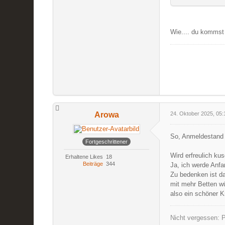
Wie.... du kommst a
Arowa
24. Oktober 2025, 05:
So, Anmeldestand i
Fortgeschrittener
Wird erfreulich ku
Erhaltene Likes
18
Beiträge
344
Ja, ich werde Anf
Zu bedenken ist da
mit mehr Betten wü
also ein schöner Kr
Nicht vergessen: P