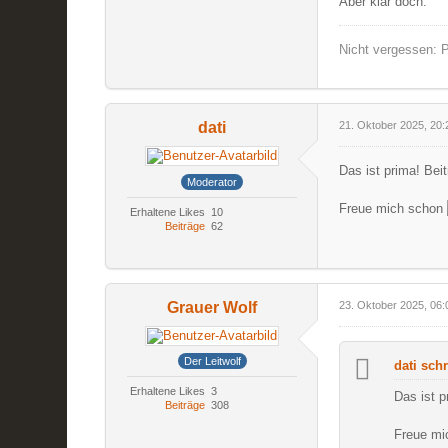
Aber klar doch.
Nicht vergessen: P
dati
21. Oktober 2025, 20:
Das ist prima! Beit
Moderator
Freue mich schon
Erhaltene Likes
10
Beiträge
62
Grauer Wolf
23. Oktober 2025, 06:
Der Leitwolf
dati schr
Erhaltene Likes
3
Das ist p
Beiträge
308
Freue m