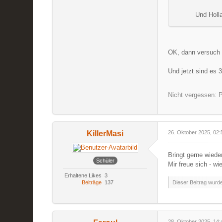
Und Holla
OK, dann versuch 
Und jetzt sind es 3
Nicht vergessen: P
KillerMasi
26. Oktober 2025, 02:
Bringt gerne wiede
Schüler
Mir freue sich - w
Erhaltene Likes
3
Beiträge
137
Dieser Beitrag wurde 
28. Oktober 2025, 14: