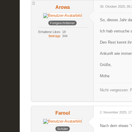
Arowa
30. Oktober 2025, 05:
So, dieses Jahr d
Fortgeschrittener
Ich hab versuche 
Erhaltene Likes
18
Beiträge
344
Den Rest kennt ihr
Ankunft wie immer
Grüße,
Moha
Nicht vergessen: P
Faroul
2. November 2025, 17
Nach dem etwas "v
Schüler