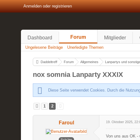
Anmelden oder registrieren
Forum
Dashboard
Mitglieder
Ungelesene Beiträge
Unerledigte Themen
Daddeltreff
Forum
Allgemeines
Lanpartys und sonstige
nox somnia Lanparty XXXIX
Diese Seite verwendet Cookies. Durch die Nutzung
1
2
Faroul
19. Oktober 2025, 22:
Von uns aus OK - 
Schüler