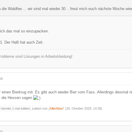
 die Waldfee ... wir sind mal wieder 30 .. freut mich euch nächste Woche wi
ich das mal so einzupacken.
1. Der Halli hat auch Zeit.
robleme sind Lösungen in Arbeitskleidung!
59
r einen Bierkrug mit. Es gibt auch wieder Bier vom Fass. Allerdings diesmal 
ie die Hessen sagen
bereits 1 mal editiert, zuletzt von „
KillerMasi
“ (
26. Oktober 2025, 14:38
)
43