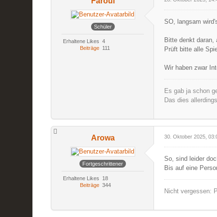
Faroul
SO, langsam wird's
Schüler
Bitte denkt daran,
Erhaltene Likes
4
Beiträge
111
Prüft bitte alle Sp
Wir haben zwar Int
Es gab ja schon ge
Das dies allerding
Arowa
30. Oktober 2025, 03:
So, sind leider do
Fortgeschrittener
Bis auf eine Perso
Erhaltene Likes
18
Beiträge
344
Nicht vergessen: P