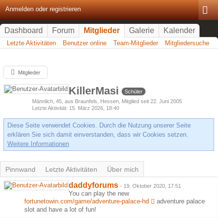
Anmelden oder registrieren
Dashboard
Forum
Mitglieder
Galerie
Kalender
Letzte Aktivitäten
Benutzer online
Team-Mitglieder
Mitgliedersuche
Mitglieder
KillerMasi
Schüler
Männlich
45
aus Braunfels, Hessen
Mitglied seit 22. Juni 2005
Letzte Aktivität
15. März 2026, 18:40
Diese Seite verwendet Cookies. Durch die Nutzung unserer Seite
erklären Sie sich damit einverstanden, dass wir Cookies setzen.
Weitere Informationen
Pinnwand
Letzte Aktivitäten
Über mich
daddyforums
-
19. Oktober 2020, 17:51
You can play the new
fortunetowin.com/game/adventure-palace-hd
adventure palace
slot and have a lot of fun!