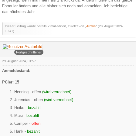
angezeigt, wenn man mehr als 1 anklickt da. Anders müßte ich das ganze
Formular ändern und alle bisher sich noch mal anmelden. Ich berichtige
das nächstes Jahr.
Dieser Beitrag wurde bereits 2 mal editiert, zuletzt von „
Arowa
“ (
28. August 2024,
19:41
)
Arowa
Fortgeschrittener
29. August 2024, 01:57
Anmeldestand:
PCler: 15
Henning - offen
(wird verrechnet)
Jeremias - offen
(wird verrechnet)
Heiko -
bezahlt
Masi -
bezahlt
Camper -
offen
Hank -
bezahlt