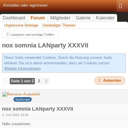
Anmelden oder registrieren
Dashboard
Forum
Mitglieder
Galerie
Kalender
Ungelesene Beiträge
Unerledigte Themen
Lanpartys und sonstige Treffen
nox somnia LANparty XXXVII
Diese Seite verwendet Cookies. Durch die Nutzung unserer Seite
erklären Sie sich damit einverstanden, dass wir Cookies setzen.
Weitere Informationen
Antworten
Seite 1 von 2
2
Psychojosh
Spaßvogel
nox somnia LANparty XXXVII
2. Juni 2024, 23:04
Hallo zusammen,