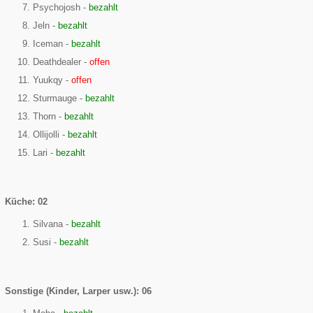
Psychojosh -
bezahlt
Jeln -
bezahlt
Iceman -
bezahlt
Deathdealer -
offen
Yuukqy -
offen
Sturmauge -
bezahlt
Thorn -
bezahlt
Ollijolli -
bezahlt
Lari -
bezahlt
Küche: 02
Silvana -
bezahlt
Susi -
bezahlt
Sonstige (Kinder, Larper usw.): 06