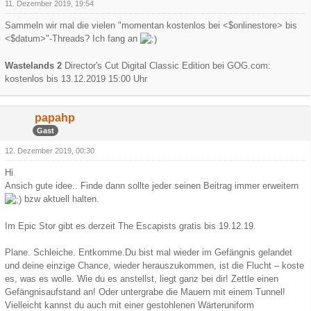
11. Dezember 2019, 19:54
Sammeln wir mal die vielen "momentan kostenlos bei <$onlinestore> bis
<$datum>"-Threads? Ich fang an
Wastelands 2
Director's Cut Digital Classic Edition bei GOG.com:
kostenlos bis 13.12.2019 15:00 Uhr
papahp
Gast
12. Dezember 2019, 00:30
Hi
Ansich gute idee.. Finde dann sollte jeder seinen Beitrag immer erweitern
bzw aktuell halten.
Im Epic Stor gibt es derzeit The Escapists gratis bis 19.12.19.
Plane. Schleiche. Entkomme.Du bist mal wieder im Gefängnis gelandet
und deine einzige Chance, wieder herauszukommen, ist die Flucht – koste
es, was es wolle. Wie du es anstellst, liegt ganz bei dir! Zettle einen
Gefängnisaufstand an! Oder untergrabe die Mauern mit einem Tunnel!
Vielleicht kannst du auch mit einer gestohlenen Wärteruniform