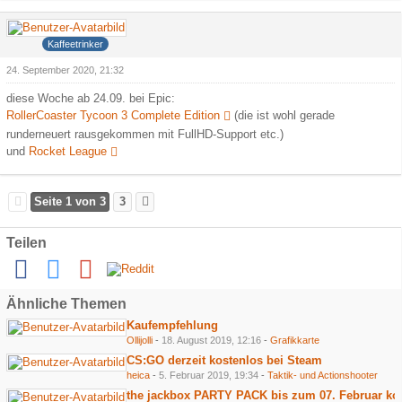
Hank
Kaffeetrinker
24. September 2020, 21:32
diese Woche ab 24.09. bei Epic:
RollerCoaster Tycoon 3 Complete Edition
(die ist wohl gerade
runderneuert rausgekommen mit FullHD-Support etc.)
und
Rocket League
Seite 1 von 3
3
Teilen
Ähnliche Themen
Kaufempfehlung
Ollijolli
-
18. August 2019, 12:16
-
Grafikkarte
CS:GO derzeit kostenlos bei Steam
heica
-
5. Februar 2019, 19:34
-
Taktik- und Actionshooter
the jackbox PARTY PACK bis zum 07. Februar ko