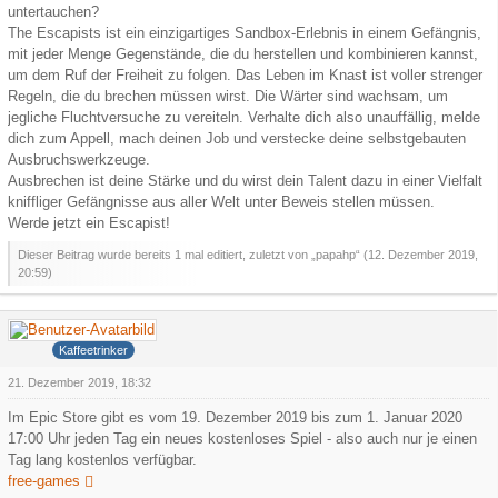
untertauchen?
The Escapists ist ein einzigartiges Sandbox-Erlebnis in einem Gefängnis,
mit jeder Menge Gegenstände, die du herstellen und kombinieren kannst,
um dem Ruf der Freiheit zu folgen. Das Leben im Knast ist voller strenger
Regeln, die du brechen müssen wirst. Die Wärter sind wachsam, um
jegliche Fluchtversuche zu vereiteln. Verhalte dich also unauffällig, melde
dich zum Appell, mach deinen Job und verstecke deine selbstgebauten
Ausbruchswerkzeuge.
Ausbrechen ist deine Stärke und du wirst dein Talent dazu in einer Vielfalt
kniffliger Gefängnisse aus aller Welt unter Beweis stellen müssen.
Werde jetzt ein Escapist!
Dieser Beitrag wurde bereits 1 mal editiert, zuletzt von „papahp“ (
12. Dezember 2019,
20:59
)
Hank
Kaffeetrinker
21. Dezember 2019, 18:32
Im Epic Store gibt es vom 19. Dezember 2019 bis zum 1. Januar 2020
17:00 Uhr jeden Tag ein neues kostenloses Spiel - also auch nur je einen
Tag lang kostenlos verfügbar.
free-games