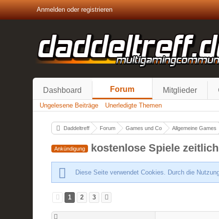
Anmelden oder registrieren
Forum
Dashboard
Mitglieder
Ungelesene Beiträge
Unerledigte Themen
Daddeltreff
Forum
Games und Co
Allgemeine Games
kostenlose Spiele zeitlic
Ankündigung
Diese Seite verwendet Cookies. Durch die Nutzung
1
2
3