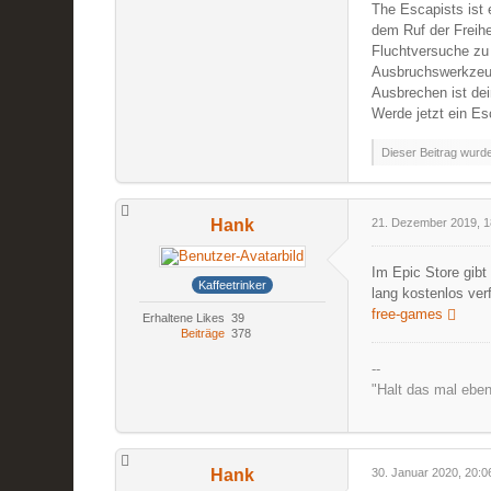
The Escapists ist 
dem Ruf der Freihe
Fluchtversuche zu 
Ausbruchswerkzeu
Ausbrechen ist dei
Werde jetzt ein Es
Dieser Beitrag wurde 
Hank
21. Dezember 2019, 1
Im Epic Store gibt
Kaffeetrinker
lang kostenlos ver
free-games
Erhaltene Likes
39
Beiträge
378
--
"Halt das mal eben
Hank
30. Januar 2020, 20:0