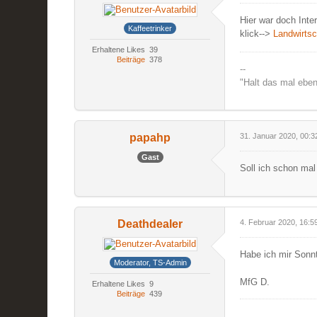
Hier war doch Inte
Kaffeetrinker
klick-->
Landwirtsc
Erhaltene Likes
39
Beiträge
378
--
"Halt das mal eben
papahp
31. Januar 2020, 00:3
Gast
Soll ich schon ma
Deathdealer
4. Februar 2020, 16:5
Habe ich mir Sonn
Moderator, TS-Admin
MfG D.
Erhaltene Likes
9
Beiträge
439