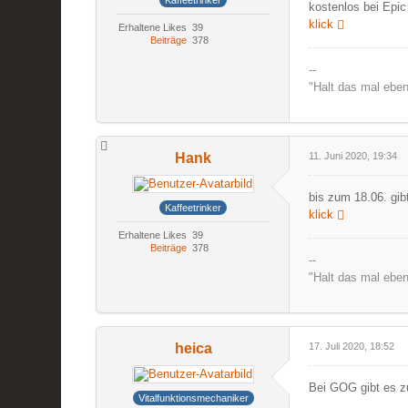
kostenlos bei Epic
klick
Erhaltene Likes
39
Beiträge
378
--
"Halt das mal eben
Hank
11. Juni 2020, 19:34
bis zum 18.06. gib
Kaffeetrinker
klick
Erhaltene Likes
39
Beiträge
378
--
"Halt das mal eben
heica
17. Juli 2020, 18:52
Bei GOG gibt es z
Vitalfunktionsmechaniker