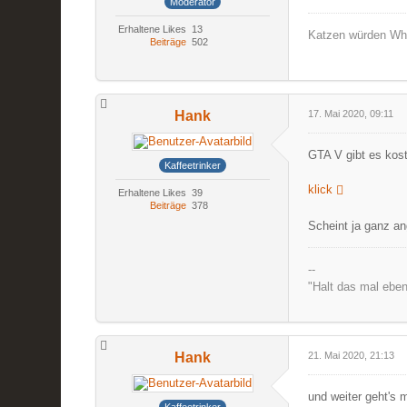
Moderator
Erhaltene Likes
13
Katzen würden Wh
Beiträge
502
Hank
17. Mai 2020, 09:11
GTA V gibt es kos
Kaffeetrinker
klick
Erhaltene Likes
39
Beiträge
378
Scheint ja ganz an
--
"Halt das mal eben
Hank
21. Mai 2020, 21:13
und weiter geht's m
Kaffeetrinker