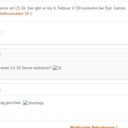
resse am LS 19. Den gibt es bis 6. Februar 17:00 kostenlos bei Epic Games.
haftssimulator 19
."
2
l einen LS 19 Server aufsetzen?
9
tag gesichert.
Warthunder Rekrutierung