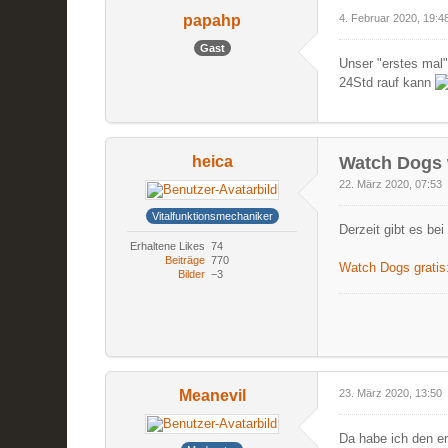
papahp
4. Februar 2020, 19:4
Gast
Unser "erstes mal"
24Std rauf kann
heica
Watch Dogs 
22. März 2020, 07:53
Vitalfunktionsmechaniker
Derzeit gibt es be
Erhaltene Likes
74
Beiträge
770
Watch Dogs gratis:
Bilder
−3
Meanevil
23. März 2020, 13:50
Da habe ich den er