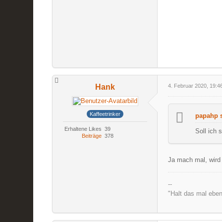
Hank
4. Februar 2020, 19:4
Kaffeetrinker
papahp s
Erhaltene Likes
39
Soll ich
Beiträge
378
Ja mach mal, wird
--
"Halt das mal eben