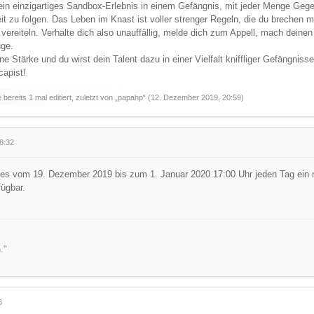
ein einzigartiges Sandbox-Erlebnis in einem Gefängnis, mit jeder Menge Geg
it zu folgen. Das Leben im Knast ist voller strenger Regeln, die du brechen
vereiteln. Verhalte dich also unauffällig, melde dich zum Appell, mach deine
ge.
ne Stärke und du wirst dein Talent dazu in einer Vielfalt kniffliger Gefängniss
capist!
bereits 1 mal editiert, zuletzt von „papahp“ (
12. Dezember 2019, 20:59
)
8:32
 es vom 19. Dezember 2019 bis zum 1. Januar 2020 17:00 Uhr jeden Tag ein n
fügbar.
."
6