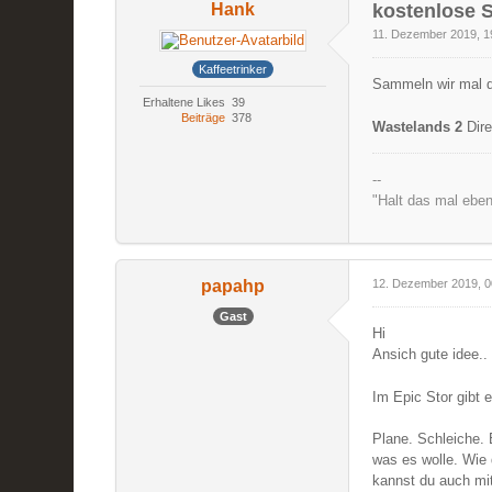
Hank
kostenlose S
11. Dezember 2019, 1
Kaffeetrinker
Sammeln wir mal d
Erhaltene Likes
39
Beiträge
378
Wastelands 2
Dire
--
"Halt das mal eben
papahp
12. Dezember 2019, 0
Gast
Hi
Ansich gute idee..
Im Epic Stor gibt 
Plane. Schleiche.
was es wolle. Wie 
kannst du auch mi