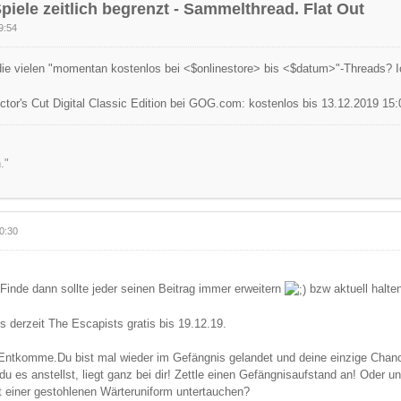
piele zeitlich begrenzt - Sammelthread. Flat Out
9:54
ie vielen "momentan kostenlos bei <$onlinestore> bis <$datum>"-Threads? 
ctor's Cut Digital Classic Edition bei GOG.com: kostenlos bis 13.12.2019 15:
."
0:30
 Finde dann sollte jeder seinen Beitrag immer erweitern
bzw aktuell halte
es derzeit The Escapists gratis bis 19.12.19.
 Entkomme.Du bist mal wieder im Gefängnis gelandet und deine einzige Chanc
du es anstellst, liegt ganz bei dir! Zettle einen Gefängnisaufstand an! Oder u
t einer gestohlenen Wärteruniform untertauchen?