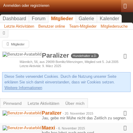
Anmelden oder registrieren
Dashboard
Forum
Mitglieder
Galerie
Kalender
Letzte Aktivitäten
Benutzer online
Team-Mitglieder
Mitgliedersuche
Mitglieder
Paralizer
Hundehalter a.D.
Männlich
56
aus 29699 Bomlitz/Wenzingen
Mitglied seit 5. Juli 2005
Letzte Aktivität
9. März 2025
Diese Seite verwendet Cookies. Durch die Nutzung unserer Seite
erklären Sie sich damit einverstanden, dass wir Cookies setzen.
Weitere Informationen
Pinnwand
Letzte Aktivitäten
Über mich
Paralizer
-
20. November 2015
Jau, gebe mir Mühe nicht das Zeitlich zu segnen.
Maexi
-
6. November 2015
hallo hee lebst auch noch cool