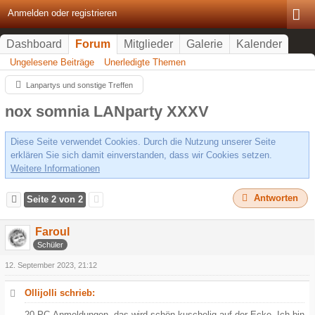
Anmelden oder registrieren
Dashboard
Forum
Mitglieder
Galerie
Kalender
Ungelesene Beiträge
Unerledigte Themen
Lanpartys und sonstige Treffen
nox somnia LANparty XXXV
Diese Seite verwendet Cookies. Durch die Nutzung unserer Seite
erklären Sie sich damit einverstanden, dass wir Cookies setzen.
Weitere Informationen
Antworten
Seite 2 von 2
Faroul
Schüler
12. September 2023, 21:12
Ollijolli schrieb:
20 PC-Anmeldungen, das wird schön kuschelig auf der Ecke. Ich bin