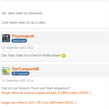
OK, dann weiß ich Bescheid.
Liste weiter oben ist up to date.
Psychojosh
Spaßvogel
13. September 2023, 23:11
Das Fass habe ich schon im Kühlschrank
DerCamperHB
RC-Legende
14. September 2023, 02:10
Soll ich zur Vorsicht Tisch und Stuhl einpacken?
berger-faltstuhl-siena-in-klappstuhloptik-113905?varid=125550
berger-alu-rolltisch-115-x-78,5-cm-249?varid=15141