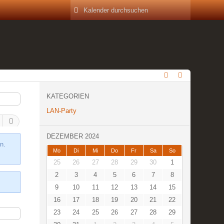
KATEGORIEN
LAN-Party
DEZEMBER 2024
n.
Mo
Di
Mi
Do
Fr
Sa
So
25
26
27
28
29
30
1
2
3
4
5
6
7
8
9
10
11
12
13
14
15
16
17
18
19
20
21
22
23
24
25
26
27
28
29