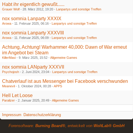
Habt ihr eigentlich gewußt......
Grauer Wolf
-
28. März 2012, 19:20
-
Lanpartys und sonstige Treffen
nox somnia Lanparty XXXIX
Arowa
-
11. Februar 2025, 06:16
-
Lanpartys und sonstige Treffen
nox somnia Lanparty XXXVIII
Arowa
-
11. Februar 2025, 06:09
-
Lanpartys und sonstige Treffen
Achtung, Achtung! Warhammer 40,000: Dawn of War erneut
im Angebot bei Steam
KillerMasi
-
9. März 2025, 15:52
-
Allgemeine Games
nox somnia LANparty XXXVII
Psychojosh
-
2. Juni 2024, 23:04
-
Lanpartys und sonstige Treffen
Chatverlauf ist aus Messenger bei Facebook verschwunden
Meanevil
-
1. Oktober 2024, 00:28
-
APPS
Hell Let Loose
Paralizer
-
2. Januar 2025, 20:49
-
Allgemeine Games
Impressum
Datenschutzerklärung
Forensoftware:
Burning Board®
, entwickelt von
WoltLab® GmbH