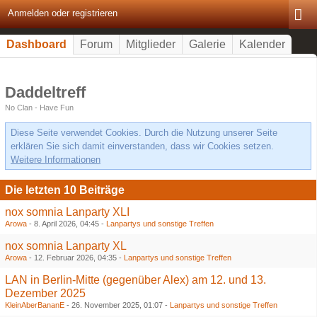
Anmelden oder registrieren
Dashboard
Forum
Mitglieder
Galerie
Kalender
Daddeltreff
No Clan - Have Fun
Diese Seite verwendet Cookies. Durch die Nutzung unserer Seite
erklären Sie sich damit einverstanden, dass wir Cookies setzen.
Weitere Informationen
Die letzten 10 Beiträge
nox somnia Lanparty XLI
Arowa
-
8. April 2026, 04:45
-
Lanpartys und sonstige Treffen
nox somnia Lanparty XL
Arowa
-
12. Februar 2026, 04:35
-
Lanpartys und sonstige Treffen
LAN in Berlin-Mitte (gegenüber Alex) am 12. und 13.
Dezember 2025
KleinAberBananE
-
26. November 2025, 01:07
-
Lanpartys und sonstige Treffen