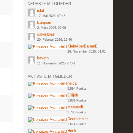
NEUESTE MITGLIEDER
islaf
17. Mai 2026, 07:43
Eanjean
2. März 2026, 00:06
calvinblein
20. Februar 2026, 12:46
KleinAberBananE
26. November 2025, 01:01
beveth
11. November 2025, 07:41
AKTIVSTE MITGLIEDER
heica
5.894 Punkte
Ollijolli
3.881 Punkte
Meanevil
3.788 Punkte
Deathdealer
2.674 Punkte
Hank