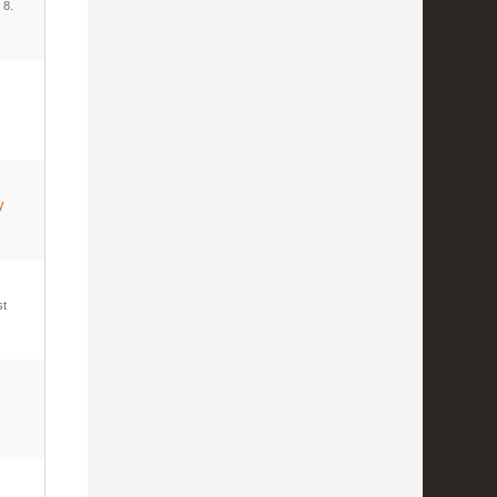
-
8.
y
st