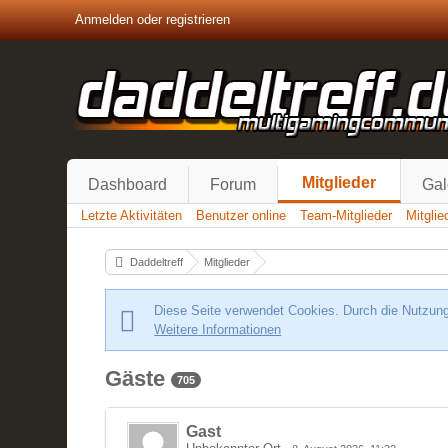
Anmelden oder registrieren
Mitglieder
Dashboard
Forum
Gal
Letzte Aktivitäten
Benutzer online
Team-Mitglieder
Mitgli
Daddeltreff
Mitglieder
Diese Seite verwendet Cookies. Durch die Nutzung 
Weitere Informationen
Gäste
705
Gast