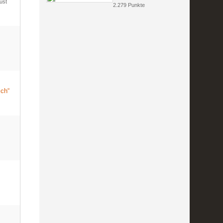
ust
2.279 Punkte
ich“