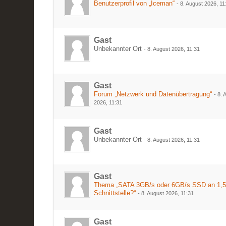
Benutzerprofil von „Iceman“
-
8. August 2026, 11
Gast
Unbekannter Ort
-
8. August 2026, 11:31
Gast
Forum „Netzwerk und Datenübertragung“
-
8. 
2026, 11:31
Gast
Unbekannter Ort
-
8. August 2026, 11:31
Gast
Thema „SATA 3GB/s oder 6GB/s SSD an 1,
Schnittstelle?“
-
8. August 2026, 11:31
Gast