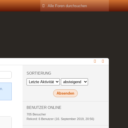
SORTIERUNG
n.
BENUTZER ONLINE
705 Besucher
Rekord: 6 Benutzer (
16. September 2019, 20:56
)