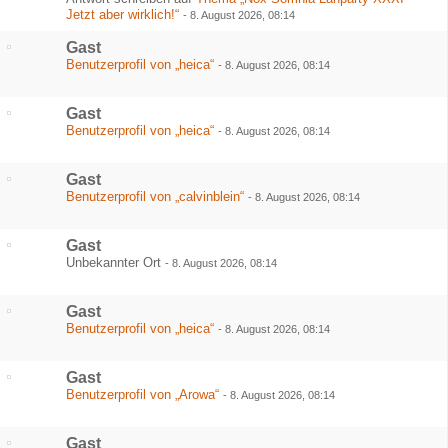
Jetzt aber wirklich!“
-
8. August 2026, 08:14
Gast
Benutzerprofil von „heica“
-
8. August 2026, 08:14
Gast
Benutzerprofil von „heica“
-
8. August 2026, 08:14
Gast
Benutzerprofil von „calvinblein“
-
8. August 2026, 08:14
Gast
Unbekannter Ort
-
8. August 2026, 08:14
Gast
Benutzerprofil von „heica“
-
8. August 2026, 08:14
Gast
Benutzerprofil von „Arowa“
-
8. August 2026, 08:14
Gast