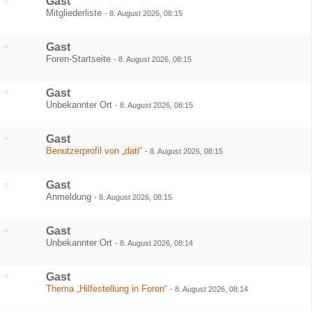
Gast
Mitgliederliste
-
8. August 2026, 08:15
Gast
Foren-Startseite
-
8. August 2026, 08:15
Gast
Unbekannter Ort
-
8. August 2026, 08:15
Gast
Benutzerprofil von „dati“
-
8. August 2026, 08:15
Gast
Anmeldung
-
8. August 2026, 08:15
Gast
Unbekannter Ort
-
8. August 2026, 08:14
Gast
Thema „Hilfestellung in Foren“
-
8. August 2026, 08:14