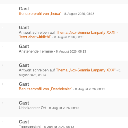
Gast
Benutzerprofil von „heica“
-
8. August 2026, 08:13
Gast
Antwort schreiben auf
Thema „Nox-Somnia Lanparty XXXI -
Jetzt aber wirklich!“
-
8. August 2026, 08:13
Gast
Anstehende Termine
-
8. August 2026, 08:13
Gast
Antwort schreiben auf
Thema „Nox-Somnia Lanparty XXX“
-
8.
August 2026, 08:13
Gast
Benutzerprofil von „Deathdealer“
-
8. August 2026, 08:13
Gast
Unbekannter Ort
-
8. August 2026, 08:13
Gast
Tagesansicht
-
8. August 2026, 08:13