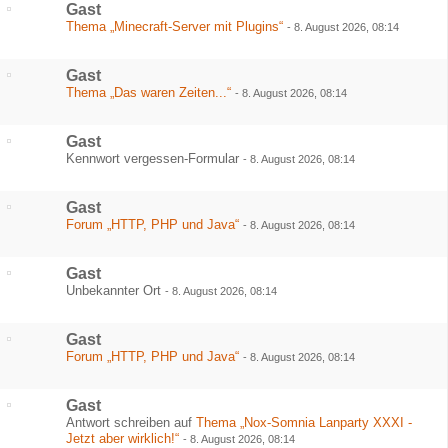
Gast
Thema „Minecraft-Server mit Plugins“
-
8. August 2026, 08:14
Gast
Thema „Das waren Zeiten...“
-
8. August 2026, 08:14
Gast
Kennwort vergessen-Formular
-
8. August 2026, 08:14
Gast
Forum „HTTP, PHP und Java“
-
8. August 2026, 08:14
Gast
Unbekannter Ort
-
8. August 2026, 08:14
Gast
Forum „HTTP, PHP und Java“
-
8. August 2026, 08:14
Gast
Antwort schreiben auf
Thema „Nox-Somnia Lanparty XXXI -
Jetzt aber wirklich!“
-
8. August 2026, 08:14