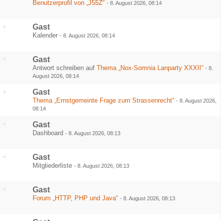
Benutzerprofil von „J55Z“
-
8. August 2026, 08:14
Gast
Kalender
-
8. August 2026, 08:14
Gast
Antwort schreiben auf
Thema „Nox-Somnia Lanparty XXXII“
-
8.
August 2026, 08:14
Gast
Thema „Ernstgemeinte Frage zum Strassenrecht“
-
8. August 2026,
08:14
Gast
Dashboard
-
8. August 2026, 08:13
Gast
Mitgliederliste
-
8. August 2026, 08:13
Gast
Forum „HTTP, PHP und Java“
-
8. August 2026, 08:13