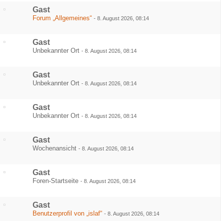
Gast
Forum „Allgemeines“
-
8. August 2026, 08:14
Gast
Unbekannter Ort
-
8. August 2026, 08:14
Gast
Unbekannter Ort
-
8. August 2026, 08:14
Gast
Unbekannter Ort
-
8. August 2026, 08:14
Gast
Wochenansicht
-
8. August 2026, 08:14
Gast
Foren-Startseite
-
8. August 2026, 08:14
Gast
Benutzerprofil von „islaf“
-
8. August 2026, 08:14