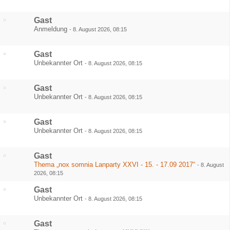
Gast
Anmeldung
-
8. August 2026, 08:15
Gast
Unbekannter Ort
-
8. August 2026, 08:15
Gast
Unbekannter Ort
-
8. August 2026, 08:15
Gast
Unbekannter Ort
-
8. August 2026, 08:15
Gast
Thema „nox somnia Lanparty XXVI - 15. - 17.09 2017“
-
8. August
2026, 08:15
Gast
Unbekannter Ort
-
8. August 2026, 08:15
Gast