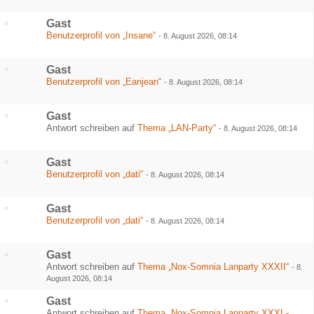
Gast
Benutzerprofil von „Insane“
-
8. August 2026, 08:14
Gast
Benutzerprofil von „Eanjean“
-
8. August 2026, 08:14
Gast
Antwort schreiben auf
Thema „LAN-Party“
-
8. August 2026, 08:14
Gast
Benutzerprofil von „dati“
-
8. August 2026, 08:14
Gast
Benutzerprofil von „dati“
-
8. August 2026, 08:14
Gast
Antwort schreiben auf
Thema „Nox-Somnia Lanparty XXXII“
-
8.
August 2026, 08:14
Gast
Antwort schreiben auf
Thema „Nox-Somnia Lanparty XXXI -