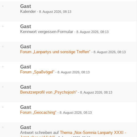
Gast
Kalender
-
8. August 2026, 08:13
Gast
Kennwort vergessen-Formular
-
8. August 2026, 08:13
Gast
Forum „Lanpartys und sonstige Treffen“
-
8. August 2026, 08:13
Gast
Forum „Spaßvögel“
-
8. August 2026, 08:13
Gast
Benutzerprofil von „Psychojosh“
-
8. August 2026, 08:13
Gast
Forum „Geocaching“
-
8. August 2026, 08:13
Gast
Antwort schreiben auf
Thema „Nox-Somnia Lanparty XXXI -