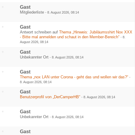
Gast
Mitgliederliste
-
8. August 2026, 08:14
Gast
Antwort schreiben auf
Thema „​Hinweis: Jubiläumsshirt Nox XXX
- Bitte mal anmelden und schaut in den Member-Bereich“
-
8.
August 2026, 08:14
Gast
Unbekannter Ort
-
8. August 2026, 08:14
Gast
Thema „nox LAN unter Corona - geht das und wollen wir das?“
-
8. August 2026, 08:14
Gast
Benutzerprofil von „DerCamperHB“
-
8. August 2026, 08:14
Gast
Unbekannter Ort
-
8. August 2026, 08:14
Gast