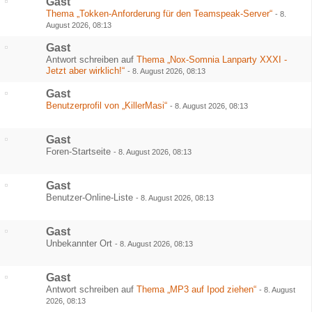
Gast
Thema „Tokken-Anforderung für den Teamspeak-Server“
-
8.
August 2026, 08:13
Gast
Antwort schreiben auf
Thema „Nox-Somnia Lanparty XXXI -
Jetzt aber wirklich!“
-
8. August 2026, 08:13
Gast
Benutzerprofil von „KillerMasi“
-
8. August 2026, 08:13
Gast
Foren-Startseite
-
8. August 2026, 08:13
Gast
Benutzer-Online-Liste
-
8. August 2026, 08:13
Gast
Unbekannter Ort
-
8. August 2026, 08:13
Gast
Antwort schreiben auf
Thema „MP3 auf Ipod ziehen“
-
8. August
2026, 08:13