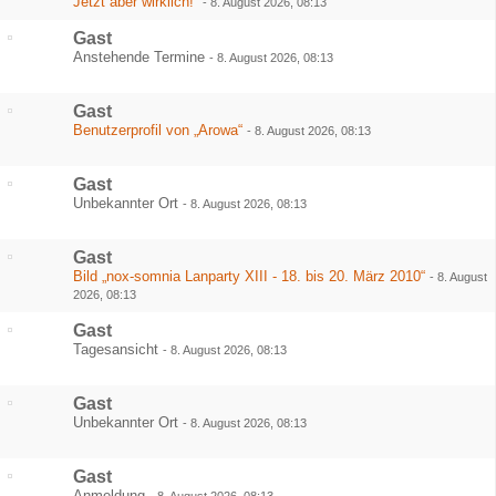
Jetzt aber wirklich!“
-
8. August 2026, 08:13
Gast
Anstehende Termine
-
8. August 2026, 08:13
Gast
Benutzerprofil von „Arowa“
-
8. August 2026, 08:13
Gast
Unbekannter Ort
-
8. August 2026, 08:13
Gast
Bild „nox-somnia Lanparty XIII - 18. bis 20. März 2010“
-
8. August
2026, 08:13
Gast
Tagesansicht
-
8. August 2026, 08:13
Gast
Unbekannter Ort
-
8. August 2026, 08:13
Gast
Anmeldung