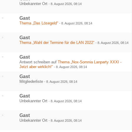
Unbekannter Ort
-
8. August 2026, 08:14
Gast
Thema „Das Lösegeld“
-
8. August 2026, 08:14
Gast
Thema „Wahl der Termine für die LAN 2022“
-
8. August 2026, 08:14
Gast
Antwort schreiben auf
Thema „Nox-Somnia Lanparty XXXI -
Jetzt aber wirklich!“
-
8. August 2026, 08:14
Gast
Mitgliederliste
-
8. August 2026, 08:14
Gast
Unbekannter Ort
-
8. August 2026, 08:14
Gast
Unbekannter Ort
-
8. August 2026, 08:14