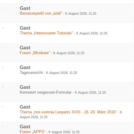
Gast
Benutzerprofil von „islaf“
-
8. August 2026, 11:25
Gast
Thema „Interessante Tutorials“
-
8. August 2026, 11:25
Gast
Forum „Windows“
-
8. August 2026, 11:25
Gast
Tagesansicht
-
8. August 2026, 11:25
Gast
Kennwort vergessen-Formular
-
8. August 2026, 11:25
Gast
Thema „nox-somnia Lanparts XXIII - 18.-20. März 2016“
-
8.
August 2026, 11:25
Gast
Forum „APPS“
-
8. August 2026, 11:25