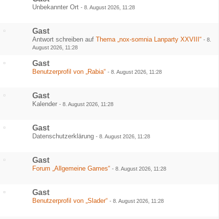
Unbekannter Ort
-
8. August 2026, 11:28
Gast
Antwort schreiben auf
Thema „nox-somnia Lanparty XXVIII“
-
8.
August 2026, 11:28
Gast
Benutzerprofil von „Rabia“
-
8. August 2026, 11:28
Gast
Kalender
-
8. August 2026, 11:28
Gast
Datenschutzerklärung
-
8. August 2026, 11:28
Gast
Forum „Allgemeine Games“
-
8. August 2026, 11:28
Gast
Benutzerprofil von „Slader“
-
8. August 2026, 11:28