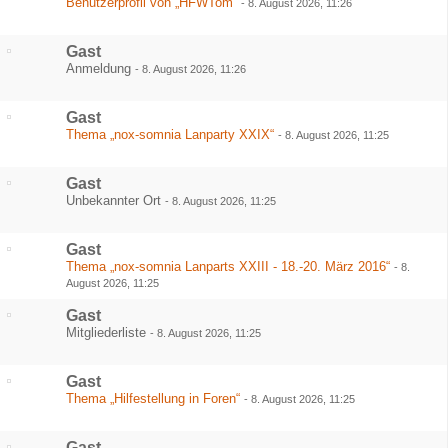
Benutzerprofil von „HFWTom“
-
8. August 2026, 11:26
Gast
Anmeldung
-
8. August 2026, 11:26
Gast
Thema „nox-somnia Lanparty XXIX“
-
8. August 2026, 11:25
Gast
Unbekannter Ort
-
8. August 2026, 11:25
Gast
Thema „nox-somnia Lanparts XXIII - 18.-20. März 2016“
-
8.
August 2026, 11:25
Gast
Mitgliederliste
-
8. August 2026, 11:25
Gast
Thema „Hilfestellung in Foren“
-
8. August 2026, 11:25
Gast