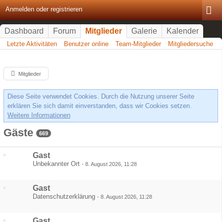
Anmelden oder registrieren
Dashboard
Forum
Mitglieder
Galerie
Kalender
Letzte Aktivitäten
Benutzer online
Team-Mitglieder
Mitgliedersuche
Mitglieder
Diese Seite verwendet Cookies. Durch die Nutzung unserer Seite
erklären Sie sich damit einverstanden, dass wir Cookies setzen.
Weitere Informationen
Gäste
669
Gast
Unbekannter Ort
-
8. August 2026, 11:28
Gast
Datenschutzerklärung
-
8. August 2026, 11:28
Gast