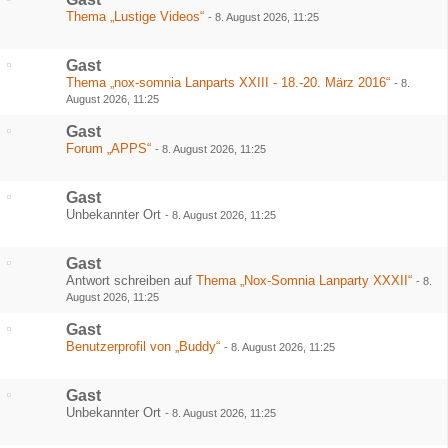
Thema „Lustige Videos“
-
8. August 2026, 11:25
Gast
Thema „nox-somnia Lanparts XXIII - 18.-20. März 2016“
-
8.
August 2026, 11:25
Gast
Forum „APPS“
-
8. August 2026, 11:25
Gast
Unbekannter Ort
-
8. August 2026, 11:25
Gast
Antwort schreiben auf
Thema „Nox-Somnia Lanparty XXXII“
-
8.
August 2026, 11:25
Gast
Benutzerprofil von „Buddy“
-
8. August 2026, 11:25
Gast
Unbekannter Ort
-
8. August 2026, 11:25