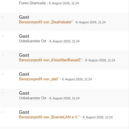
Foren-Startseite
-
8. August 2026, 11:24
Gast
Benutzerprofil von „Deathdealer“
-
8. August 2026, 11:24
Gast
Unbekannter Ort
-
8. August 2026, 11:24
Gast
Benutzerprofil von „KleinAberBananE“
-
8. August 2026, 11:24
Gast
Benutzerprofil von „dati“
-
8. August 2026, 11:24
Gast
Unbekannter Ort
-
8. August 2026, 11:24
Gast
Benutzerprofil von „BoerdeLAN e.V.“
-
8. August 2026, 11:24