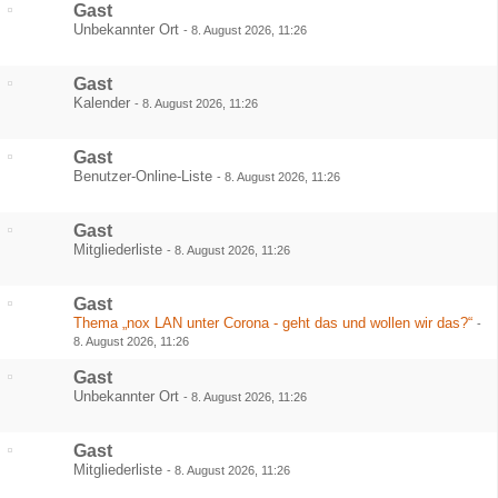
Gast
Unbekannter Ort
-
8. August 2026, 11:26
Gast
Kalender
-
8. August 2026, 11:26
Gast
Benutzer-Online-Liste
-
8. August 2026, 11:26
Gast
Mitgliederliste
-
8. August 2026, 11:26
Gast
Thema „nox LAN unter Corona - geht das und wollen wir das?“
-
8. August 2026, 11:26
Gast
Unbekannter Ort
-
8. August 2026, 11:26
Gast
Mitgliederliste
-
8. August 2026, 11:26