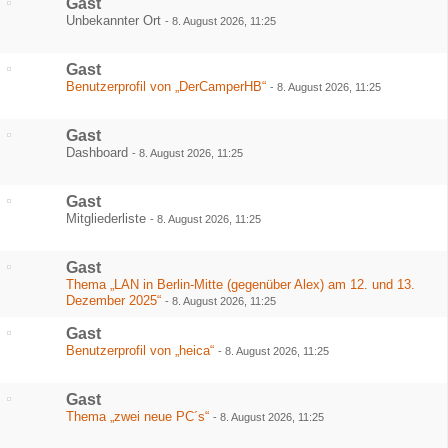
Gast
Unbekannter Ort
-
8. August 2026, 11:25
Gast
Benutzerprofil von „DerCamperHB“
-
8. August 2026, 11:25
Gast
Dashboard
-
8. August 2026, 11:25
Gast
Mitgliederliste
-
8. August 2026, 11:25
Gast
Thema „LAN in Berlin-Mitte (gegenüber Alex) am 12. und 13.
Dezember 2025“
-
8. August 2026, 11:25
Gast
Benutzerprofil von „heica“
-
8. August 2026, 11:25
Gast
Thema „zwei neue PC´s“
-
8. August 2026, 11:25