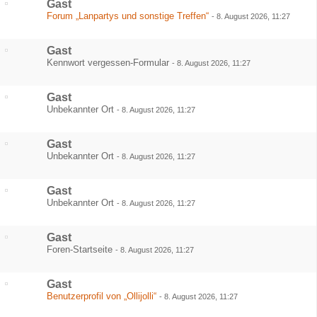
Gast
Forum „Lanpartys und sonstige Treffen“
-
8. August 2026, 11:27
Gast
Kennwort vergessen-Formular
-
8. August 2026, 11:27
Gast
Unbekannter Ort
-
8. August 2026, 11:27
Gast
Unbekannter Ort
-
8. August 2026, 11:27
Gast
Unbekannter Ort
-
8. August 2026, 11:27
Gast
Foren-Startseite
-
8. August 2026, 11:27
Gast
Benutzerprofil von „Ollijolli“
-
8. August 2026, 11:27