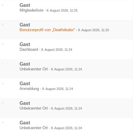
Gast
Mitgliederliste
-
8. August 2026, 11:25
Gast
Benutzerprofil von „Deathdealer“
-
8. August 2026, 11:25
Gast
Dashboard
-
8. August 2026, 11:24
Gast
Unbekannter Ort
-
8. August 2026, 11:24
Gast
Anmeldung
-
8. August 2026, 11:24
Gast
Unbekannter Ort
-
8. August 2026, 11:24
Gast
Unbekannter Ort
-
8. August 2026, 11:24