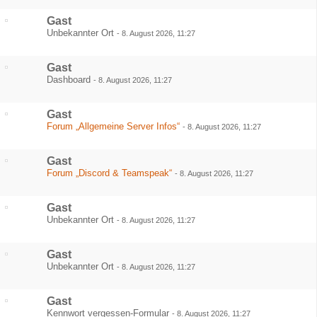
Gast
Unbekannter Ort
-
8. August 2026, 11:27
Gast
Dashboard
-
8. August 2026, 11:27
Gast
Forum „Allgemeine Server Infos“
-
8. August 2026, 11:27
Gast
Forum „Discord & Teamspeak“
-
8. August 2026, 11:27
Gast
Unbekannter Ort
-
8. August 2026, 11:27
Gast
Unbekannter Ort
-
8. August 2026, 11:27
Gast
Kennwort vergessen-Formular
-
8. August 2026, 11:27