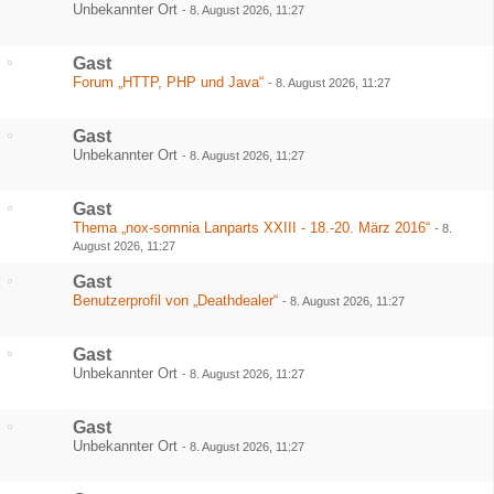
Unbekannter Ort
-
8. August 2026, 11:27
Gast
Forum „HTTP, PHP und Java“
-
8. August 2026, 11:27
Gast
Unbekannter Ort
-
8. August 2026, 11:27
Gast
Thema „nox-somnia Lanparts XXIII - 18.-20. März 2016“
-
8.
August 2026, 11:27
Gast
Benutzerprofil von „Deathdealer“
-
8. August 2026, 11:27
Gast
Unbekannter Ort
-
8. August 2026, 11:27
Gast
Unbekannter Ort
-
8. August 2026, 11:27