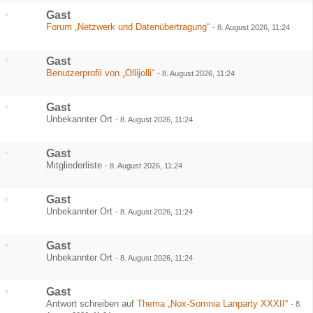
Gast
Forum „Netzwerk und Datenübertragung“
-
8. August 2026, 11:24
Gast
Benutzerprofil von „Ollijolli“
-
8. August 2026, 11:24
Gast
Unbekannter Ort
-
8. August 2026, 11:24
Gast
Mitgliederliste
-
8. August 2026, 11:24
Gast
Unbekannter Ort
-
8. August 2026, 11:24
Gast
Unbekannter Ort
-
8. August 2026, 11:24
Gast
Antwort schreiben auf
Thema „Nox-Somnia Lanparty XXXII“
-
8.