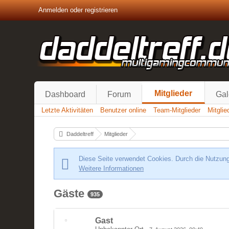
Anmelden oder registrieren
Mitglieder
Dashboard
Forum
Gal
Letzte Aktivitäten
Benutzer online
Team-Mitglieder
Mitgli
Daddeltreff
Mitglieder
Diese Seite verwendet Cookies. Durch die Nutzung 
Weitere Informationen
Gäste
935
Gast