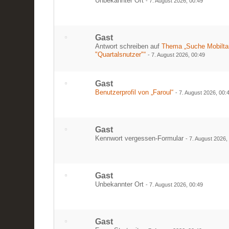
Unbekannter Ort
-
7. August 2026, 00:49
Gast
Antwort schreiben auf
Thema „Suche Mobiltari
"Quartalsnutzer"“
-
7. August 2026, 00:49
Gast
Benutzerprofil von „Faroul“
-
7. August 2026, 00:
Gast
Kennwort vergessen-Formular
-
7. August 2026,
Gast
Unbekannter Ort
-
7. August 2026, 00:49
Gast