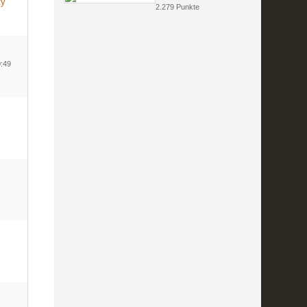
ty
2.279 Punkte
0:49