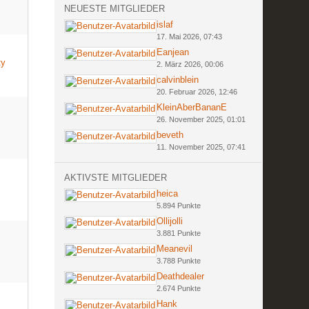
NEUESTE MITGLIEDER
islaf
17. Mai 2026, 07:43
Eanjean
ty
2. März 2026, 00:06
calvinblein
20. Februar 2026, 12:46
KleinAberBananE
26. November 2025, 01:01
beveth
11. November 2025, 07:41
AKTIVSTE MITGLIEDER
heica
5.894 Punkte
Ollijolli
3.881 Punkte
Meanevil
3.788 Punkte
Deathdealer
2.674 Punkte
Hank