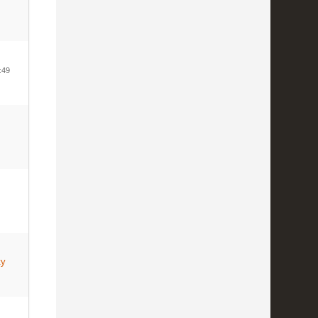
:49
ty