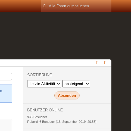
SORTIERUNG
n.
BENUTZER ONLINE
935 Besucher
Rekord: 6 Benutzer (
16. September 2019, 20:56
)