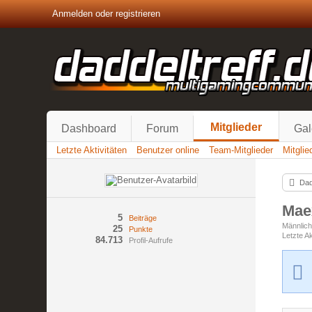
Anmelden oder registrieren
Mitglieder
Dashboard
Forum
Gal
Letzte Aktivitäten
Benutzer online
Team-Mitglieder
Mitgli
Dad
Mae
5
Beiträge
Männlic
25
Punkte
Letzte Ak
84.713
Profil-Aufrufe