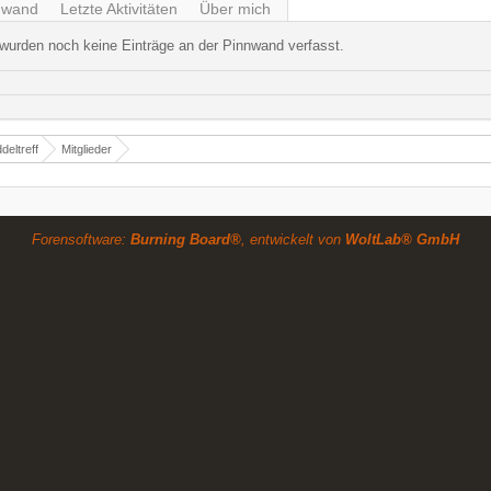
nwand
Letzte Aktivitäten
Über mich
wurden noch keine Einträge an der Pinnwand verfasst.
deltreff
Mitglieder
Forensoftware:
Burning Board®
, entwickelt von
WoltLab® GmbH