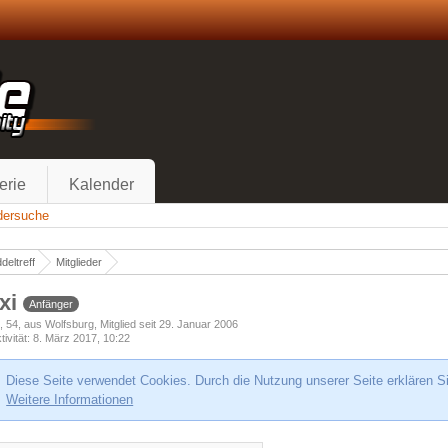
erie
Kalender
edersuche
deltreff
Mitglieder
xi
Anfänger
h
54
aus Wolfsburg
Mitglied seit 29. Januar 2006
tivität
8. März 2017, 10:22
Diese Seite verwendet Cookies. Durch die Nutzung unserer Seite erklären S
Weitere Informationen