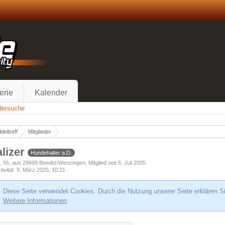
erie
Kalender
edersuche
deltreff
Mitglieder
alizer
Hundehalter a.D.
h
56
aus 29699 Bomlitz/Wenzingen
Mitglied seit 5. Juli 2005
tivität
9. März 2025, 10:21
Diese Seite verwendet Cookies. Durch die Nutzung unserer Seite erklären S
Weitere Informationen