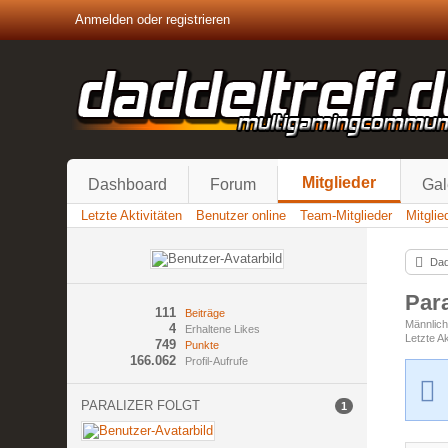
Anmelden oder registrieren
Mitglieder
Dashboard
Forum
Gal
Letzte Aktivitäten
Benutzer online
Team-Mitglieder
Mitgli
Dad
Par
111
Beiträge
Männlic
4
Erhaltene Likes
Letzte Ak
749
Punkte
166.062
Profil-Aufrufe
PARALIZER FOLGT
1