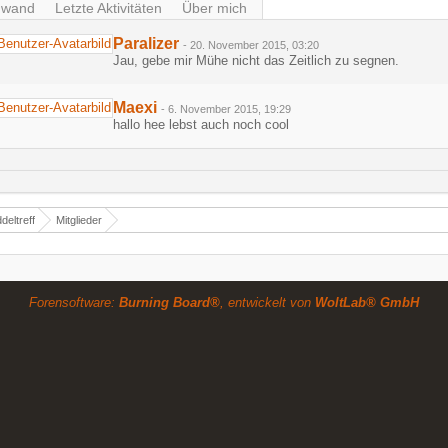
nwand
Letzte Aktivitäten
Über mich
Paralizer
-
20. November 2015, 03:20
Jau, gebe mir Mühe nicht das Zeitlich zu segnen.
Maexi
-
6. November 2015, 19:29
hallo hee lebst auch noch cool
deltreff
Mitglieder
Forensoftware:
Burning Board®
, entwickelt von
WoltLab® GmbH