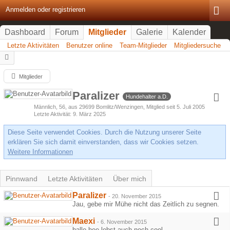
Anmelden oder registrieren
Dashboard
Forum
Mitglieder
Galerie
Kalender
Letzte Aktivitäten
Benutzer online
Team-Mitglieder
Mitgliedersuche
Mitglieder
Paralizer
Hundehalter a.D.
Männlich
56
aus 29699 Bomlitz/Wenzingen
Mitglied seit 5. Juli 2005
Letzte Aktivität
9. März 2025
Diese Seite verwendet Cookies. Durch die Nutzung unserer Seite
erklären Sie sich damit einverstanden, dass wir Cookies setzen.
Weitere Informationen
Pinnwand
Letzte Aktivitäten
Über mich
Paralizer
-
20. November 2015
Jau, gebe mir Mühe nicht das Zeitlich zu segnen.
Maexi
-
6. November 2015
hallo hee lebst auch noch cool