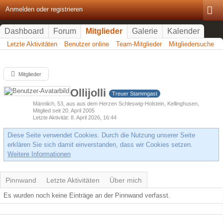
Anmelden oder registrieren
Dashboard
Forum
Mitglieder
Galerie
Kalender
Letzte Aktivitäten
Benutzer online
Team-Mitglieder
Mitgliedersuche
Mitglieder
Ollijolli
Treuer Stammgast
Männlich
53
aus aus dem Herzen Schleswig-Holstein, Kellinghusen
Mitglied seit 20. April 2005
Letzte Aktivität
8. April 2026, 16:44
Diese Seite verwendet Cookies. Durch die Nutzung unserer Seite
erklären Sie sich damit einverstanden, dass wir Cookies setzen.
Weitere Informationen
Pinnwand
Letzte Aktivitäten
Über mich
Es wurden noch keine Einträge an der Pinnwand verfasst.