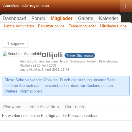
Anmelden oder registrieren
Dashboard
Forum
Mitglieder
Galerie
Kalender
Letzte Aktivitäten
Benutzer online
Team-Mitglieder
Mitgliedersuche
Mitglieder
Ollijolli
Treuer Stammgast
Männlich
53
aus aus dem Herzen Schleswig-Holstein, Kellinghusen
Mitglied seit 20. April 2005
Letzte Aktivität
8. April 2026, 16:44
Diese Seite verwendet Cookies. Durch die Nutzung unserer Seite
erklären Sie sich damit einverstanden, dass wir Cookies setzen.
Weitere Informationen
Pinnwand
Letzte Aktivitäten
Über mich
Es wurden noch keine Einträge an der Pinnwand verfasst.