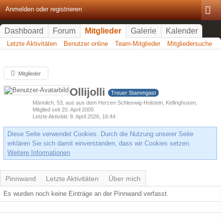
Anmelden oder registrieren
Dashboard
Forum
Mitglieder
Galerie
Kalender
Letzte Aktivitäten
Benutzer online
Team-Mitglieder
Mitgliedersuche
Mitglieder
Ollijolli
Treuer Stammgast
Männlich
53
aus aus dem Herzen Schleswig-Holstein, Kellinghusen
Mitglied seit 20. April 2005
Letzte Aktivität
8. April 2026, 16:44
Diese Seite verwendet Cookies. Durch die Nutzung unserer Seite
erklären Sie sich damit einverstanden, dass wir Cookies setzen.
Weitere Informationen
Pinnwand
Letzte Aktivitäten
Über mich
Es wurden noch keine Einträge an der Pinnwand verfasst.