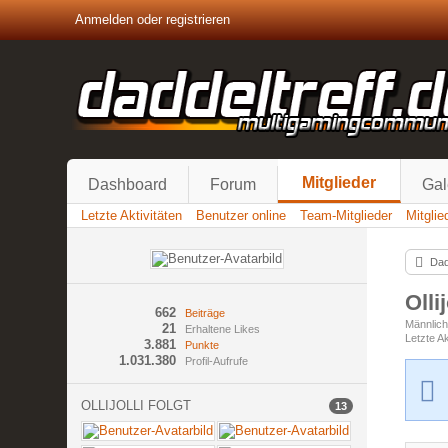
Anmelden oder registrieren
Mitglieder
Dashboard
Forum
Gal
Letzte Aktivitäten
Benutzer online
Team-Mitglieder
Mitgli
Dad
Olli
662
Beiträge
Männlic
21
Erhaltene Likes
Letzte Ak
3.881
Punkte
1.031.380
Profil-Aufrufe
OLLIJOLLI FOLGT
13