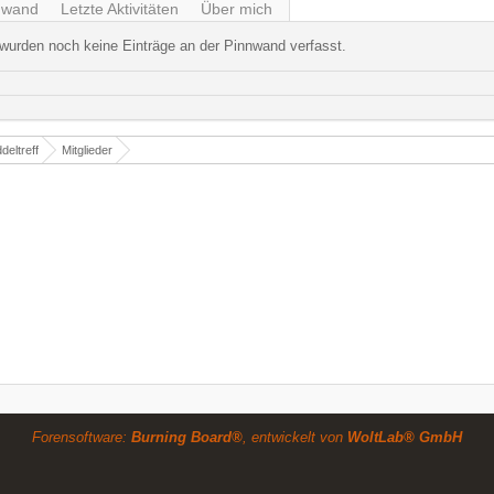
nwand
Letzte Aktivitäten
Über mich
wurden noch keine Einträge an der Pinnwand verfasst.
deltreff
Mitglieder
Forensoftware:
Burning Board®
, entwickelt von
WoltLab® GmbH