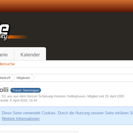
erie
Kalender
edersuche
deltreff
Mitglieder
jolli
Treuer Stammgast
h
53
aus aus dem Herzen Schleswig-Holstein, Kellinghusen
Mitglied seit 20. April 2005
tivität
8. April 2026, 16:44
Diese Seite verwendet Cookies. Durch die Nutzung unserer Seite erklären S
Weitere Informationen