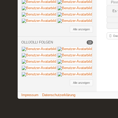
Pin
Es 
Alle anzeigen
Dad
OLLIJOLLI FOLGEN
13
Alle anzeigen
Impressum
Datenschutzerklärung