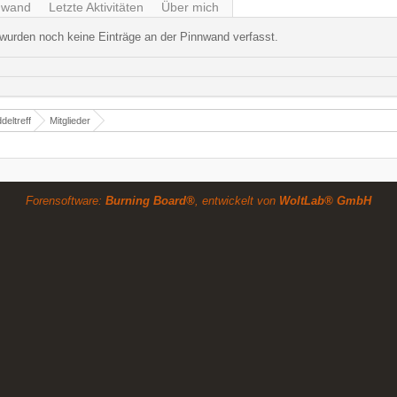
nwand
Letzte Aktivitäten
Über mich
wurden noch keine Einträge an der Pinnwand verfasst.
deltreff
Mitglieder
Forensoftware:
Burning Board®
, entwickelt von
WoltLab® GmbH