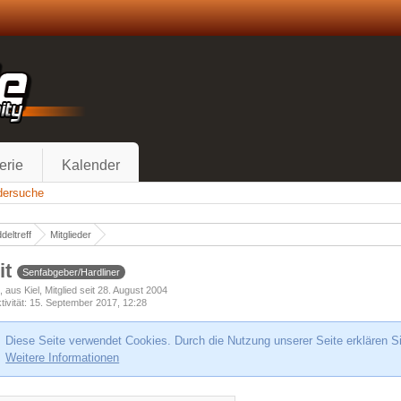
erie
Kalender
edersuche
deltreff
Mitglieder
it
Senfabgeber/Hardliner
h
aus Kiel
Mitglied seit 28. August 2004
tivität
15. September 2017, 12:28
Diese Seite verwendet Cookies. Durch die Nutzung unserer Seite erklären S
Weitere Informationen