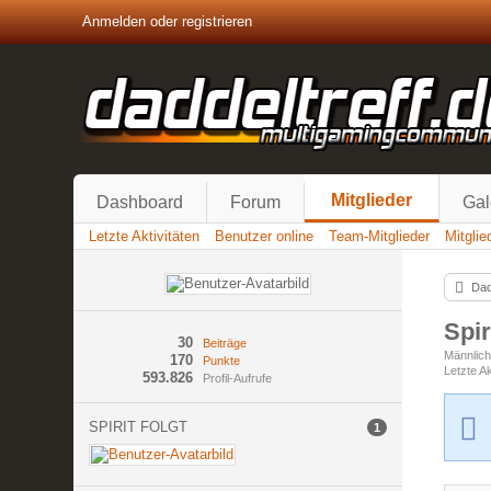
Anmelden oder registrieren
Mitglieder
Dashboard
Forum
Gal
Letzte Aktivitäten
Benutzer online
Team-Mitglieder
Mitgli
Dad
Spir
30
Beiträge
Männlic
170
Punkte
Letzte Ak
593.826
Profil-Aufrufe
SPIRIT FOLGT
1