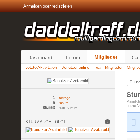
Anmelden oder registrieren
Mitglieder
Dashboard
Forum
Gal
Letzte Aktivitäten
Benutzer online
Team-Mitglieder
Mitgli
Dad
Stu
1
Beiträge
Männlic
5
Punkte
Letzte Ak
85.553
Profil-Aufrufe
STURMAUGE FOLGT
2