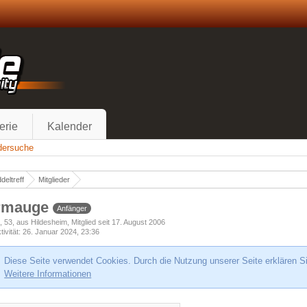
erie
Kalender
edersuche
deltreff
Mitglieder
rmauge
Anfänger
h
53
aus Hildesheim
Mitglied seit 17. August 2006
tivität
26. Januar 2024, 23:36
Diese Seite verwendet Cookies. Durch die Nutzung unserer Seite erklären S
Weitere Informationen