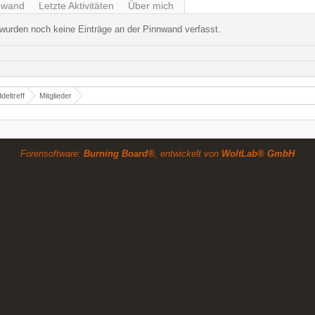
nwand
Letzte Aktivitäten
Über mich
wurden noch keine Einträge an der Pinnwand verfasst.
deltreff
Mitglieder
Forensoftware:
Burning Board®
, entwickelt von
WoltLab® GmbH