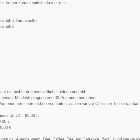
hr, vorher kommt wirklich keiner rein.
dshütte, Kirchseelte
dshütte
 auf die bisher durchschnittliche Teilnehmerzahl
tehender Mindestbelegung von 30 Personen berechnet.
Personen erreichen und überschreiten, zahlen wir vor Ort einen Teilbeitrag bar
nder ab 12 = 95,00 €
0,00 €
80,00 €
rühstück, Abends warm, Bier, Kaffee, Tee und Getränke, Bett...) und wie gew