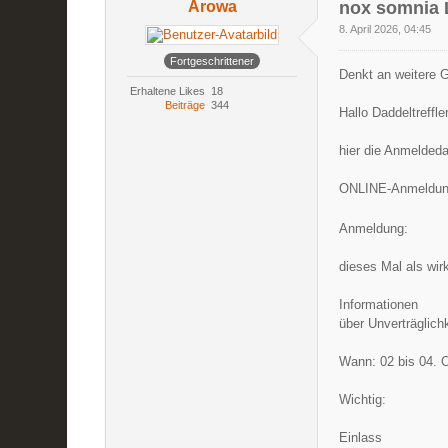
Arowa
nox somnia 
8. April 2026, 04:45
Fortgeschrittener
Denkt an weitere G
Erhaltene Likes
18
Beiträge
344
Hallo Daddeltreffler
hier die Anmeldeda
ONLINE-Anmeldu
Anmeldung:
dieses Mal als wir
Informationen
über Unverträglich
Wann: 02 bis 04. 
Wichtig:
Einlass