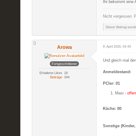
Ihr bekommt eine 
Nicht vergessen: P
Dieser Beitrag wurde 
Arowa
8. April 2026, 04:49
Und gleich mal de
Fortgeschrittener
Anmeldestand:
Erhaltene Likes
18
Beiträge
344
PCler: 01
Masi -
offe
Küche: 00
Sonstige (Kinder,