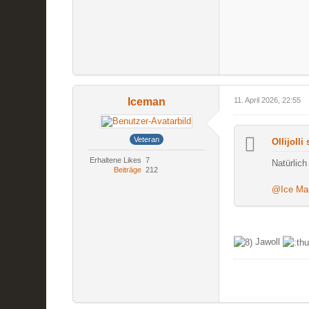
Iceman
11. April 2026, 22:55
Veteran
Ollijolli
Erhaltene Likes
7
Natürlich
Beiträge
212
@Ice Ma
Jawoll