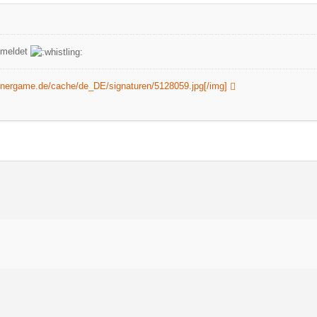
emeldet
ennergame.de/cache/de_DE/signaturen/5128059.jpg[/img]