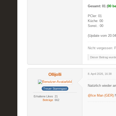
Gesamt: 01 (
00 be
PCler: 01
Küche: 00
Sonst.: 00
(Update vom 20.04
Nicht vergessen: P
Dieser Beitrag wurde 
Ollijolli
8. April 2026, 16:38
Natürlich wieder a
Treuer Stammgast
@Ice Man (GER)
N
Erhaltene Likes
21
Beiträge
662