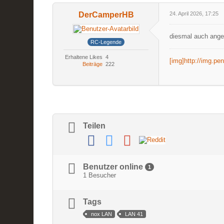
DerCamperHB
24. April 2026, 17:25
diesmal auch ang
RC-Legende
Erhaltene Likes
4
[img]http://img.p
Beiträge
222
Teilen
Benutzer online
1
1 Besucher
Tags
nox LAN
LAN 41