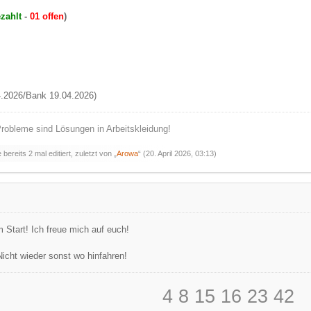
zahlt
-
01 offen
)
.2026/Bank 19.04.2026)
robleme sind Lösungen in Arbeitskleidung!
bereits 2 mal editiert, zuletzt von „
Arowa
“ (
20. April 2026, 03:13
)
m Start! Ich freue mich auf euch!
icht wieder sonst wo hinfahren!
4 8 15 16 23 42