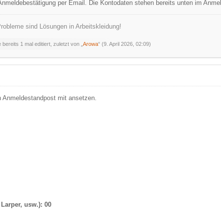
Anmeldebestätigung per Email. Die Kontodaten stehen bereits unten im Anmel
robleme sind Lösungen in Arbeitskleidung!
bereits 1 mal editiert, zuletzt von „
Arowa
“ (
9. April 2026, 02:09
)
n Anmeldestandpost mit ansetzen.
n
 Larper, usw.): 00