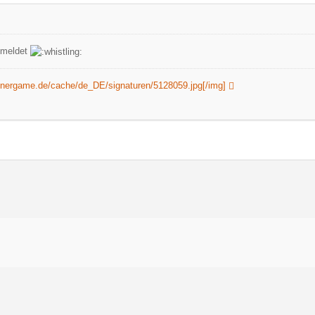
emeldet
ennergame.de/cache/de_DE/signaturen/5128059.jpg[/img]