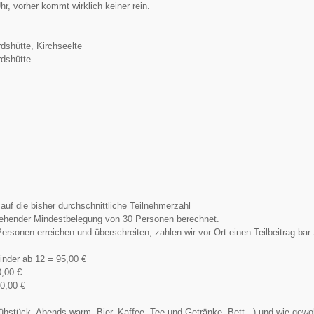
hr, vorher kommt wirklich keiner rein.
dshütte, Kirchseelte
dshütte
 auf die bisher durchschnittliche Teilnehmerzahl
tehender Mindestbelegung von 30 Personen berechnet.
Personen erreichen und überschreiten, zahlen wir vor Ort einen Teilbeitrag bar
nder ab 12 = 95,00 €
0,00 €
80,00 €
rühstück, Abends warm, Bier, Kaffee, Tee und Getränke, Bett...) und wie gew