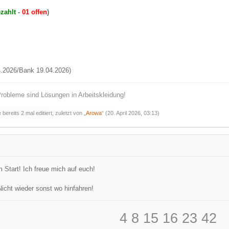
zahlt
-
01 offen
)
.2026/Bank 19.04.2026)
robleme sind Lösungen in Arbeitskleidung!
bereits 2 mal editiert, zuletzt von „
Arowa
“ (
20. April 2026, 03:13
)
m Start! Ich freue mich auf euch!
icht wieder sonst wo hinfahren!
4 8 15 16 23 42