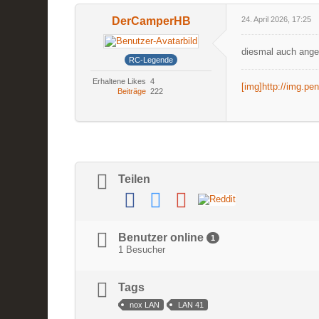
DerCamperHB
24. April 2026, 17:25
diesmal auch ang
RC-Legende
Erhaltene Likes
4
[img]http://img.p
Beiträge
222
Teilen
Benutzer online
1
1 Besucher
Tags
nox LAN
LAN 41