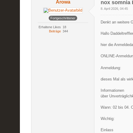
Arowa
nox somnia 
8. April 2026, 04:45
Fortgeschrittener
Denkt an weitere G
Erhaltene Likes
18
Beiträge
344
Hallo Daddeltreffler
hier die Anmeldeda
ONLINE-Anmeldu
Anmeldung:
dieses Mal als wir
Informationen
über Unverträglich
Wann: 02 bis 04. 
Wichtig:
Einlass