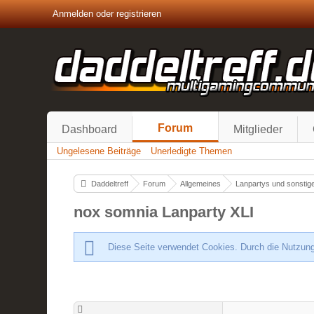
Anmelden oder registrieren
Forum
Dashboard
Mitglieder
Ungelesene Beiträge
Unerledigte Themen
Daddeltreff
Forum
Allgemeines
Lanpartys und sonstige
nox somnia Lanparty XLI
Diese Seite verwendet Cookies. Durch die Nutzung