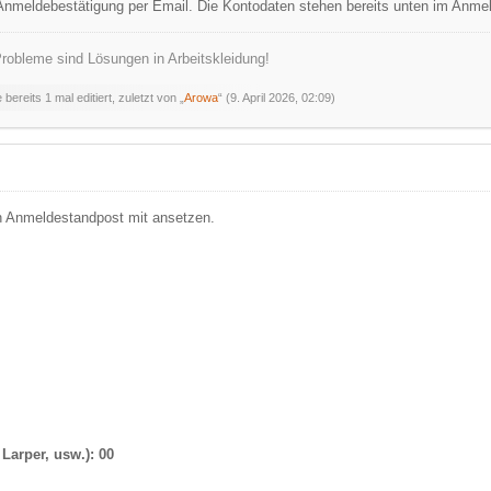
Anmeldebestätigung per Email. Die Kontodaten stehen bereits unten im Anmel
robleme sind Lösungen in Arbeitskleidung!
bereits 1 mal editiert, zuletzt von „
Arowa
“ (
9. April 2026, 02:09
)
n Anmeldestandpost mit ansetzen.
n
 Larper, usw.): 00