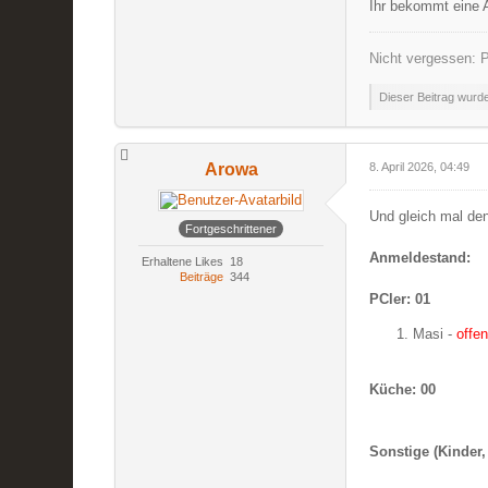
Ihr bekommt eine 
Nicht vergessen: P
Dieser Beitrag wurde 
Arowa
8. April 2026, 04:49
Und gleich mal de
Fortgeschrittener
Anmeldestand:
Erhaltene Likes
18
Beiträge
344
PCler: 01
Masi -
offe
Küche: 00
Sonstige (Kinder,