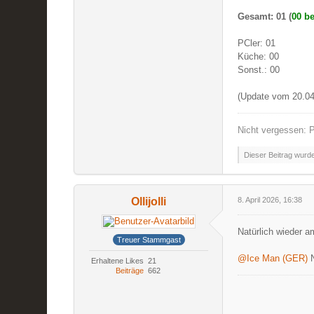
Gesamt: 01 (
00 be
PCler: 01
Küche: 00
Sonst.: 00
(Update vom 20.04
Nicht vergessen: P
Dieser Beitrag wurde 
Ollijolli
8. April 2026, 16:38
Natürlich wieder a
Treuer Stammgast
@Ice Man (GER)
N
Erhaltene Likes
21
Beiträge
662