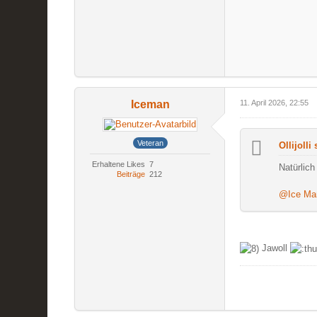
Iceman
11. April 2026, 22:55
Veteran
Ollijolli
Erhaltene Likes
7
Natürlich
Beiträge
212
@Ice Ma
Jawoll