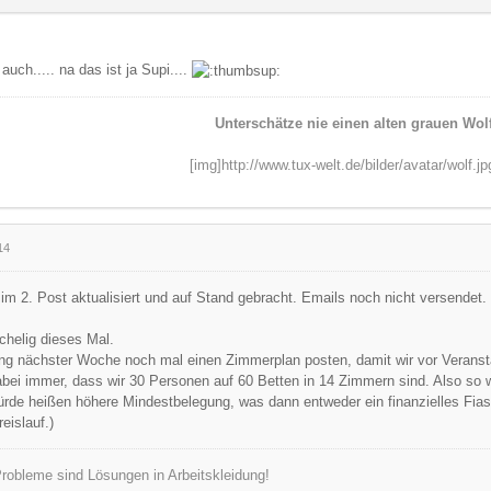
uch..... na das ist ja Supi....
Unterschätze nie einen alten grauen Wolf
[img]http://www.tux-welt.de/bilder/avatar/wolf.jp
14
m 2. Post aktualisiert und auf Stand gebracht. Emails noch nicht versendet.
schelig dieses Mal.
ang nächster Woche noch mal einen Zimmerplan posten, damit wir vor Verans
bei immer, dass wir 30 Personen auf 60 Betten in 14 Zimmern sind. Also so wir
rde heißen höhere Mindestbelegung, was dann entweder ein finanzielles Fiask
eislauf.)
robleme sind Lösungen in Arbeitskleidung!