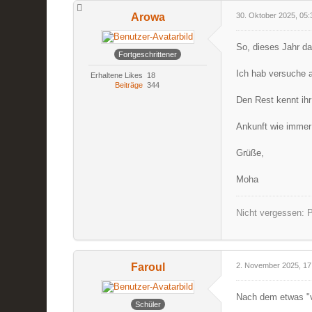
Arowa
30. Oktober 2025, 05:
So, dieses Jahr d
Fortgeschrittener
Ich hab versuche 
Erhaltene Likes
18
Beiträge
344
Den Rest kennt ihr
Ankunft wie immer
Grüße,
Moha
Nicht vergessen: P
Faroul
2. November 2025, 17
Nach dem etwas "v
Schüler