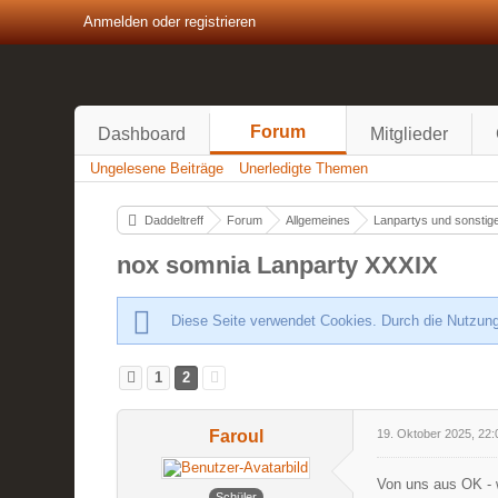
Anmelden oder registrieren
Forum
Dashboard
Mitglieder
Ungelesene Beiträge
Unerledigte Themen
Daddeltreff
Forum
Allgemeines
Lanpartys und sonstige
nox somnia Lanparty XXXIX
Diese Seite verwendet Cookies. Durch die Nutzung
1
2
Faroul
19. Oktober 2025, 22:
Von uns aus OK - 
Schüler