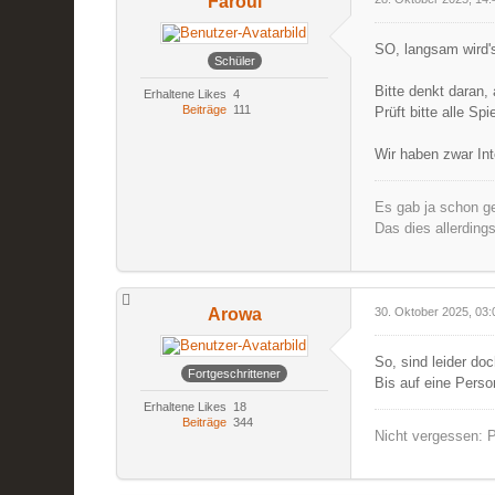
Faroul
SO, langsam wird's
Schüler
Bitte denkt daran,
Erhaltene Likes
4
Beiträge
111
Prüft bitte alle Sp
Wir haben zwar Int
Es gab ja schon ge
Das dies allerding
Arowa
30. Oktober 2025, 03:
So, sind leider do
Fortgeschrittener
Bis auf eine Perso
Erhaltene Likes
18
Beiträge
344
Nicht vergessen: P