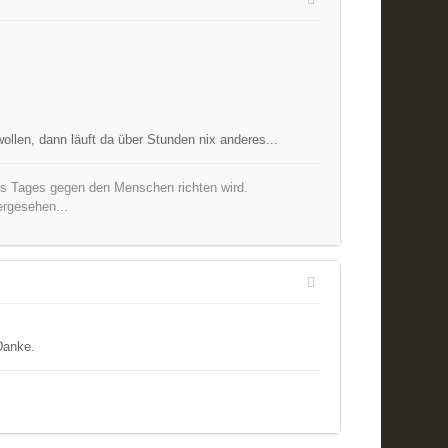
llen, dann läuft da über Stunden nix anderes...
nes Tages gegen den Menschen richten wird.
ergesehen...
Danke.