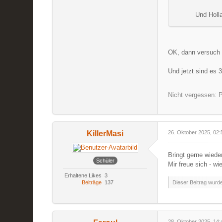
Und Holla
OK, dann versuch 
Und jetzt sind es 3
Nicht vergessen: P
KillerMasi
26. Oktober 2025, 02:
Bringt gerne wiede
Schüler
Mir freue sich - w
Erhaltene Likes
3
Beiträge
137
Dieser Beitrag wurde 
28. Oktober 2025, 14: