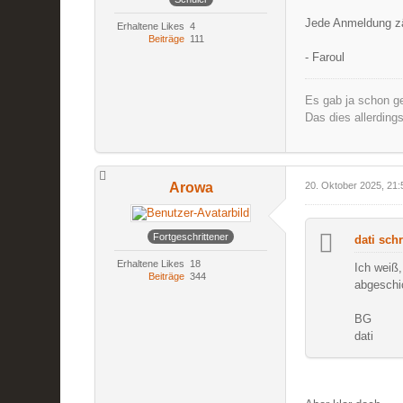
Jede Anmeldung zä
Erhaltene Likes
4
Beiträge
111
- Faroul
Es gab ja schon ge
Das dies allerding
Arowa
20. Oktober 2025, 21:
Fortgeschrittener
dati schr
Erhaltene Likes
18
Ich weiß,
Beiträge
344
abgeschic
BG
dati