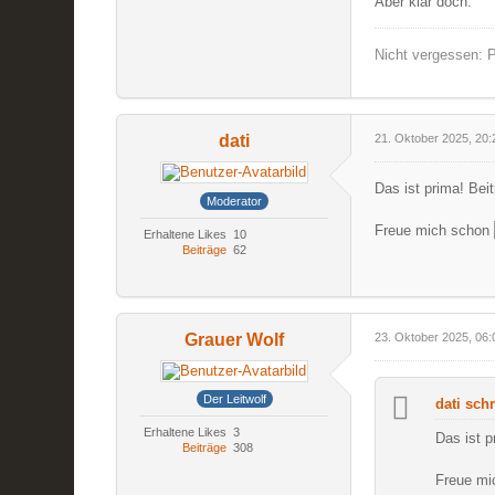
Aber klar doch.
Nicht vergessen: P
dati
21. Oktober 2025, 20:
Das ist prima! Beit
Moderator
Freue mich schon
Erhaltene Likes
10
Beiträge
62
Grauer Wolf
23. Oktober 2025, 06:
Der Leitwolf
dati schr
Erhaltene Likes
3
Das ist p
Beiträge
308
Freue m