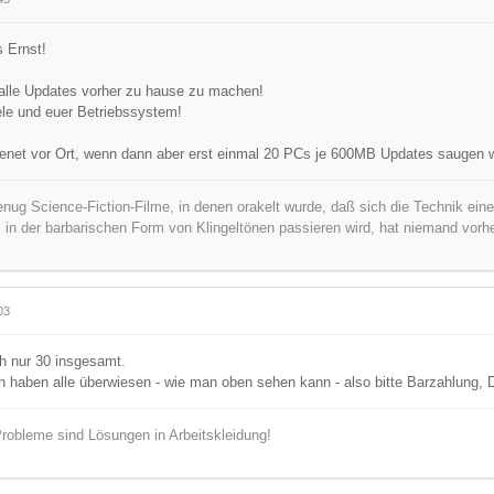
 Ernst!
 alle Updates vorher zu hause zu machen!
iele und euer Betriebssystem!
enet vor Ort, wenn dann aber erst einmal 20 PCs je 600MB Updates saugen wo
nug Science-Fiction-Filme, in denen orakelt wurde, daß sich die Technik ei
s in der barbarischen Form von Klingeltönen passieren wird, hat niemand vorh
03
ch nur 30 insgesamt.
n haben alle überwiesen - wie man oben sehen kann - also bitte Barzahlung, 
robleme sind Lösungen in Arbeitskleidung!