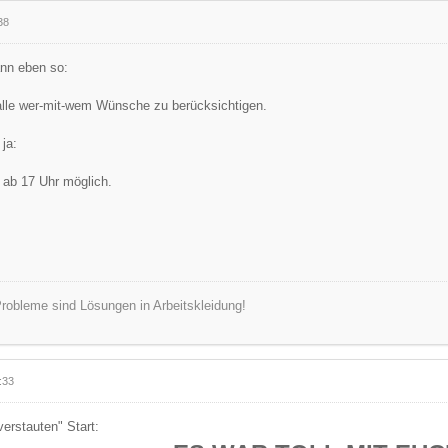
38
ann eben so:
alle wer-mit-wem Wünsche zu berücksichtigen.
 ja:
 ab 17 Uhr möglich.
robleme sind Lösungen in Arbeitskleidung!
:33
erstauten" Start: