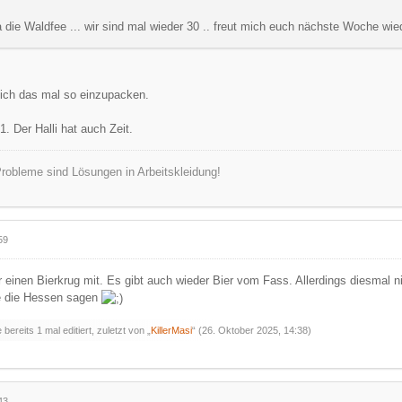
 die Waldfee ... wir sind mal wieder 30 .. freut mich euch nächste Woche wi
ich das mal so einzupacken.
1. Der Halli hat auch Zeit.
robleme sind Lösungen in Arbeitskleidung!
59
r einen Bierkrug mit. Es gibt auch wieder Bier vom Fass. Allerdings diesmal 
ie die Hessen sagen
bereits 1 mal editiert, zuletzt von „
KillerMasi
“ (
26. Oktober 2025, 14:38
)
43