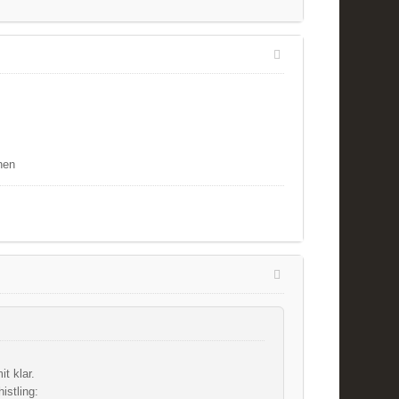
hen
t klar.