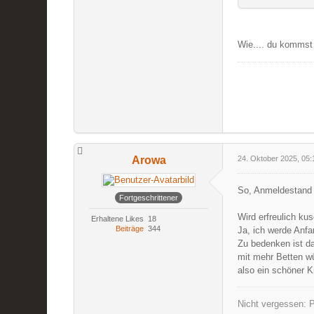
Wie.... du kommst a
Arowa
24. Oktober 2025, 05:
So, Anmeldestand i
Fortgeschrittener
Wird erfreulich ku
Erhaltene Likes
18
Beiträge
344
Ja, ich werde Anf
Zu bedenken ist da
mit mehr Betten wü
also ein schöner Kr
Nicht vergessen: P