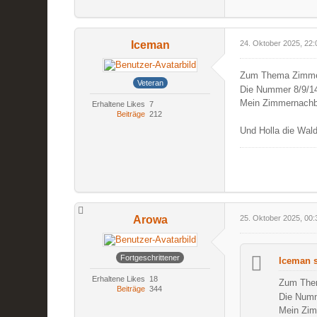
Iceman
24. Oktober 2025, 22:
Zum Thema Zimm
Veteran
Die Nummer 8/9/14
Mein Zimmernachb
Erhaltene Likes
7
Beiträge
212
Und Holla die Wald
Arowa
25. Oktober 2025, 00:
Fortgeschrittener
Iceman s
Erhaltene Likes
18
Zum The
Beiträge
344
Die Numm
Mein Zim