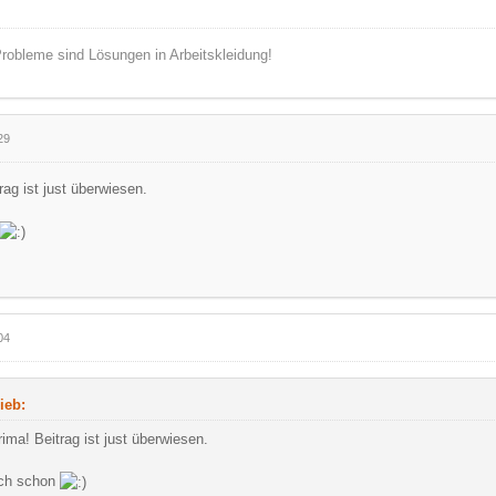
robleme sind Lösungen in Arbeitskleidung!
29
rag ist just überwiesen.
04
ieb:
rima! Beitrag ist just überwiesen.
ich schon