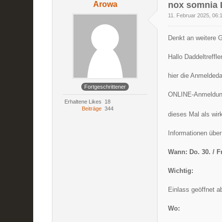
Arowa
nox somnia 
11. Februar 2025, 06:
Denkt an weitere G
Hallo Daddeltreffler
hier die Anmeldeda
Fortgeschrittener
ONLINE-Anmeldu
Erhaltene Likes
18
Beiträge
344
dieses Mal als wir
Informationen über
Wann: Do. 30. / F
Wichtig:
Einlass geöffnet ab
Wo: