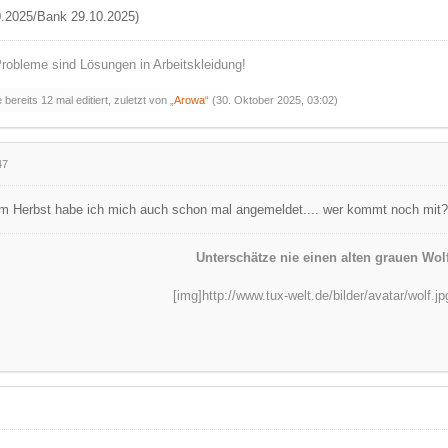
.2025/Bank 29.10.2025)
robleme sind Lösungen in Arbeitskleidung!
bereits 12 mal editiert, zuletzt von „
Arowa
“ (
30. Oktober 2025, 03:02
)
47
 im Herbst habe ich mich auch schon mal angemeldet.... wer kommt noch mit
Unterschätze nie einen alten grauen Wolf
[img]http://www.tux-welt.de/bilder/avatar/wolf.jp