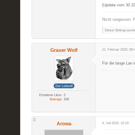
(Update vom 30.10
Nicht vergessen: P
Dieser Beitrag wurde 
Grauer Wolf
21. Februar 2025, 08:
Für die lange Lan
Der Leitwolf
Erhaltene Likes
3
Beiträge
308
Arowa
6. Juli 2025, 10:19