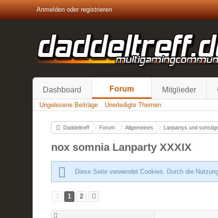
Anmelden oder registrieren
Forum
Dashboard
Mitglieder
Ungelesene Beiträge
Unerledigte Themen
Daddeltreff
Forum
Allgemeines
Lanpartys und sonstige
nox somnia Lanparty XXXIX
Diese Seite verwendet Cookies. Durch die Nutzung
1
2