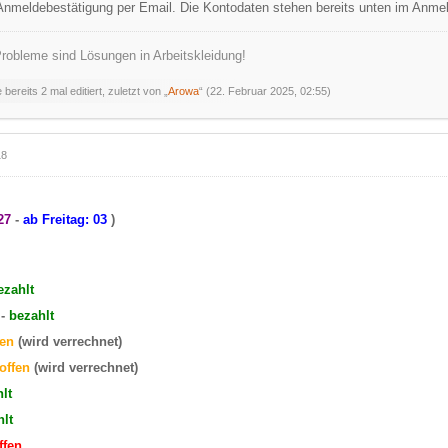
Anmeldebestätigung per Email. Die Kontodaten stehen bereits unten im Anmel
robleme sind Lösungen in Arbeitskleidung!
bereits 2 mal editiert, zuletzt von „
Arowa
“ (
22. Februar 2025, 02:55
)
18
27
-
ab
Freitag: 03
)
ezahlt
-
bezahlt
fen
(wird verrechnet)
offen
(wird verrechnet)
lt
hlt
ffen