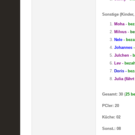
Sonstige (Kinder,
Moha
-
bez
Milvus
-
be
Nele
- beza
Johannes
Julchen -
b
Lev -
bezah
Doris -
bez
Julia (fähr
Gesamt: 30
(
25 be
PCler: 20
Küche: 02
Sonst.: 08