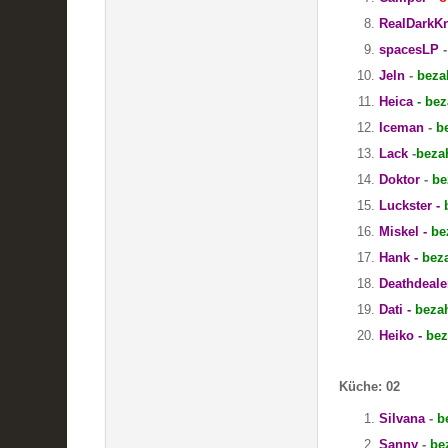
RealDarkKn
spacesLP
Jeln
-
beza
Heica
- bez
Iceman
-
be
Lack
-
beza
Doktor
-
be
Luckster -
Miskel -
be
Hank -
beza
Deathdeale
Dati -
bezah
Heiko -
bez
Küche: 02
Silvana
-
b
Sanny
-
be