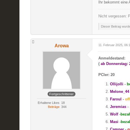
Ihr bekommt eine 
Nicht vergessen: P
Dieser Beitrag wurde 
Arowa
11. Februar 2025, 06:
Anmeldestand:
(
ab Donnerstag: 
PCler: 20
Ollijolli
-
b
Melone_44
Fortgeschrittener
Faroul
-
of
Erhaltene Likes
18
Jeremias
-
Beiträge
344
Wolf
-
bezah
Masi
-
beza
Camper
-
o