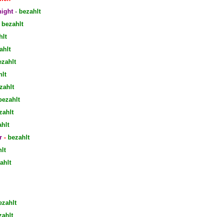
ight
-
bezahlt
-
bezahlt
hlt
ahlt
zahlt
hlt
zahlt
bezahlt
zahlt
hlt
r
-
bezahlt
lt
ahlt
ezahlt
zahlt