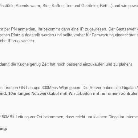
rühstück, Abends warm, Bier, Kaffee, Tee und Getränke, Bett...) und wie gew
Ihr per PN anmelden, Ihr bekommt dann eine IP zugewiesen. Der Gastserver k
enen Platz aufgestellt werden und sollte vorher für Fernwartung eingerichtet 
che IP zugewiesen.
(damit die Küche genug Zeit hat noch passend einzukaufen und zu planen)
len Tischen GB-Lan und 300Mbps Wlan geben. Die Server haben alle Gigalan 
mind. 10m langes Netzwerkkabel mit! Wir arbeiten mit nur einem zentrale
e 50MBit Leitung vor Ort bekommen, dass reicht um kleinere Dinge im Intern
ung: