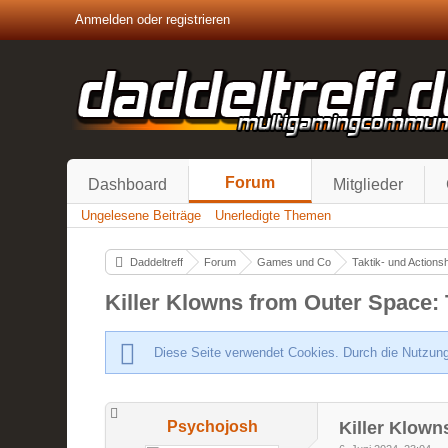
Anmelden oder registrieren
Forum
Dashboard
Mitglieder
Ungelesene Beiträge
Unerledigte Themen
Daddeltreff
Forum
Games und Co
Taktik- und Actions
Killer Klowns from Outer Space
Diese Seite verwendet Cookies. Durch die Nutzung
Psychojosh
Killer Klow