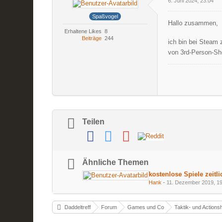
6. Juni 2024, 23:04
Spaßvogel
Hallo zusammen,
Erhaltene Likes
8
Beiträge
244
ich bin bei Steam 
von 3rd-Person-Sho
Teilen
Ähnliche Themen
kostenlose Spiele zeitl
Hank
-
11. Dezember 2019, 1
Daddeltreff
Forum
Games und Co
Taktik- und Actions