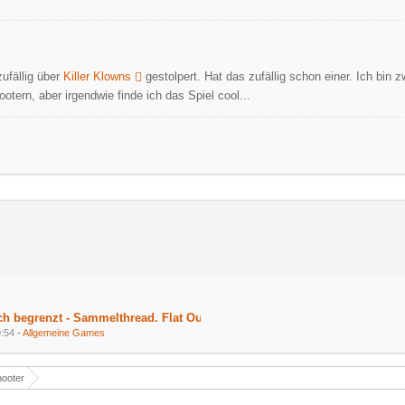
zufällig über
Killer Klowns
gestolpert. Hat das zufällig schon einer. Ich bin
otern, aber irgendwie finde ich das Spiel cool...
ich begrenzt - Sammelthread. Flat Out
9:54
-
Allgemeine Games
hooter