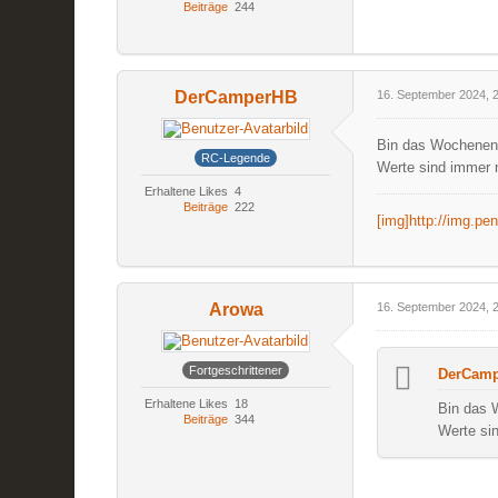
Beiträge
244
DerCamperHB
16. September 2024, 
Bin das Wochenen
RC-Legende
Werte sind immer n
Erhaltene Likes
4
Beiträge
222
[img]http://img.p
Arowa
16. September 2024, 
Fortgeschrittener
DerCamp
Erhaltene Likes
18
Bin das 
Beiträge
344
Werte sin