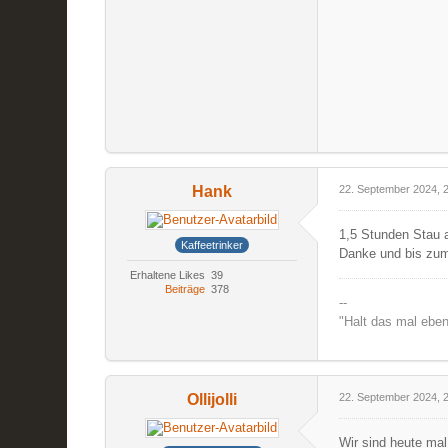
Hank
22. September 2024, 
1,5 Stunden Stau 
Kaffeetrinker
Danke und bis zu
Erhaltene Likes
39
Beiträge
378
--
"Halt das mal eben
Ollijolli
22. September 2024, 
Wir sind heute ma