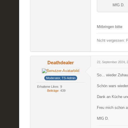
MfG D.
Mitbringen bitte
Nicht vergessen: P
Deathdealer
22. September 2024, 
So... wieder Zuhau
Moderator, TS-Admin
Schön wars wieder 
Erhaltene Likes
9
Beiträge
439
Dank an Küche und
Freu mich schon a
MfG D.