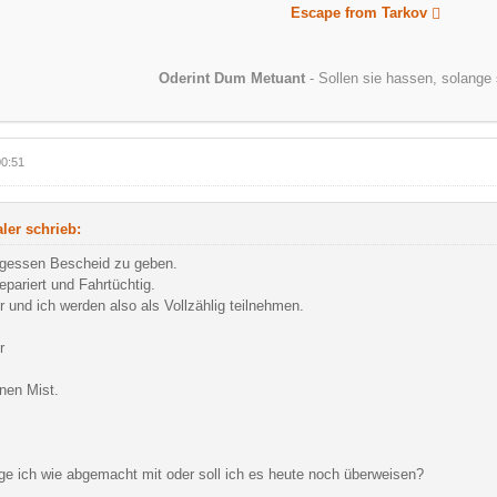
Escape from Tarkov
Oderint Dum Metuant
- Sollen sie hassen, solange 
00:51
ler schrieb:
gessen Bescheid zu geben.
repariert und Fahrtüchtig.
r und ich werden also als Vollzählig teilnehmen.
r
nen Mist.
ge ich wie abgemacht mit oder soll ich es heute noch überweisen?