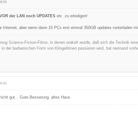
08:55
VOR der LAN noch UPDATES
etc. zu erledigen!
r Internet, aber wenn dann 15 PCs erst einmal 350GB updates runterladen müs
nug Science-Fiction-Filme, in denen orakelt wurde, daß sich die Technik ei
s in der barbarischen Form von Klingeltönen passieren wird, hat niemand vorh
20:41
icht gut... Gute Besserung, altes Haus.