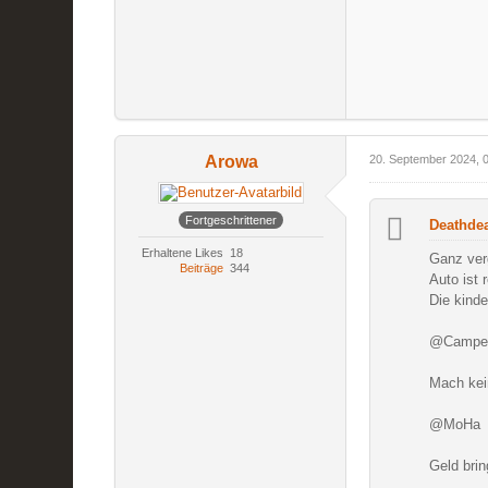
Arowa
20. September 2024, 
Fortgeschrittener
Deathdea
Erhaltene Likes
18
Ganz ver
Beiträge
344
Auto ist 
Die kinde
@Campe
Mach kei
@MoHa
Geld brin