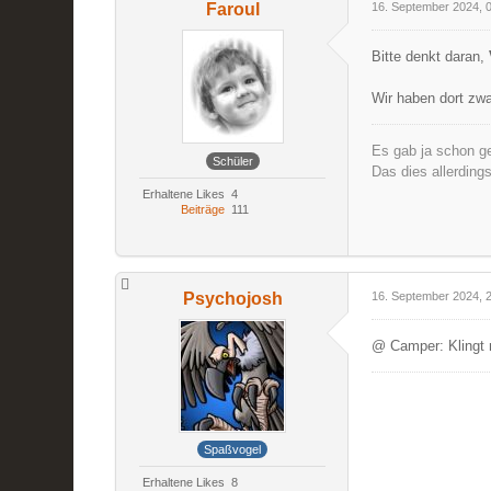
Faroul
16. September 2024, 
Bitte denkt daran,
Wir haben dort zwa
Es gab ja schon ge
Schüler
Das dies allerding
Erhaltene Likes
4
Beiträge
111
Psychojosh
16. September 2024, 
@ Camper: Klingt n
Spaßvogel
Erhaltene Likes
8