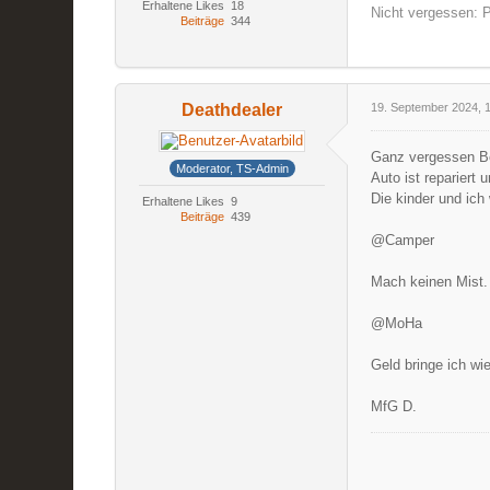
Erhaltene Likes
18
Nicht vergessen: P
Beiträge
344
Deathdealer
19. September 2024, 
Ganz vergessen B
Moderator, TS-Admin
Auto ist repariert 
Die kinder und ich
Erhaltene Likes
9
Beiträge
439
@Camper
Mach keinen Mist.
@MoHa
Geld bringe ich wi
MfG D.