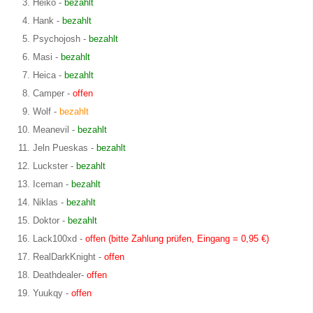
Heiko -
bezahlt
Hank -
bezahlt
Psychojosh -
bezahlt
Masi -
bezahlt
Heica -
bezahlt
Camper -
offen
Wolf -
bezahlt
Meanevil -
bezahlt
Jeln Pueskas -
bezahlt
Luckster -
bezahlt
Iceman -
bezahlt
Niklas -
bezahlt
Doktor -
bezahlt
Lack100xd -
offen (bitte Zahlung prüfen, Eingang = 0,95 €)
RealDarkKnight -
offen
Deathdealer-
offen
Yuukqy -
offen