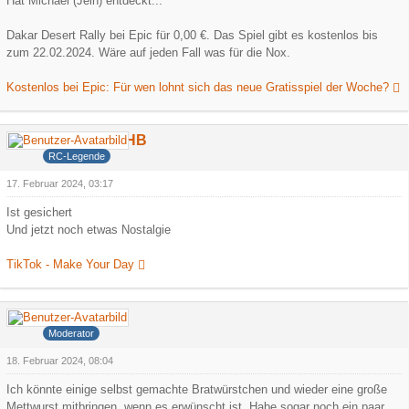
Hat Michael (Jeln) entdeckt...
Dakar Desert Rally bei Epic für 0,00 €. Das Spiel gibt es kostenlos bis
zum 22.02.2024. Wäre auf jeden Fall was für die Nox.
Kostenlos bei Epic: Für wen lohnt sich das neue Gratisspiel der Woche?
DerCamperHB
RC-Legende
17. Februar 2024, 03:17
Ist gesichert
Und jetzt noch etwas Nostalgie
TikTok - Make Your Day
Meanevil
Moderator
18. Februar 2024, 08:04
Ich könnte einige selbst gemachte Bratwürstchen und wieder eine große
Mettwurst mitbringen, wenn es erwünscht ist. Habe sogar noch ein paar