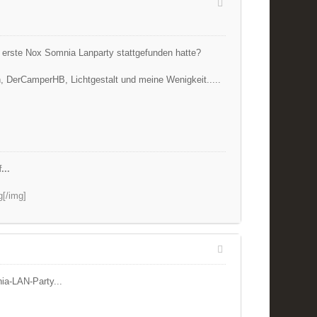
die erste Nox Somnia Lanparty stattgefunden hatte?
en, DerCamperHB, Lichtgestalt und meine Wenigkeit.....
...
g[/img]
nia-LAN-Party...