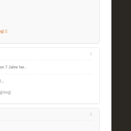
mg]
on 7 Jahre her...
...
g[/img]