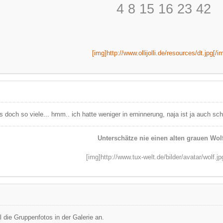
4 8 15 16 23 42
[img]http://www.ollijolli.de/resources/dt.jpg[/i
s doch so viele... hmm.. ich hatte weniger in erninnerung, naja ist ja auch sch
Unterschätze nie einen alten grauen Wolf
[img]http://www.tux-welt.de/bilder/avatar/wolf.jp
 die Gruppenfotos in der Galerie an.