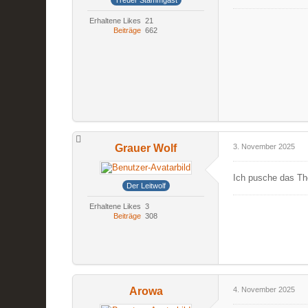
Erhaltene Likes
21
Beiträge
662
Grauer Wolf
3. November 2025
Ich pusche das The
Der Leitwolf
Erhaltene Likes
3
Beiträge
308
Arowa
4. November 2025