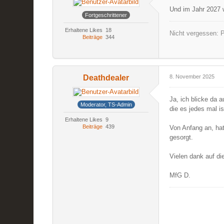
Und im Jahr 2027 w
Fortgeschrittener
Erhaltene Likes
18
Nicht vergessen: P
Beiträge
344
Deathdealer
8. November 2025
Ja, ich blicke da 
Moderator, TS-Admin
die es jedes mal is
Erhaltene Likes
9
Beiträge
439
Von Anfang an, hat
gesorgt.
Vielen dank auf d
MfG D.