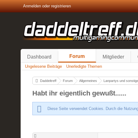
Anmelden oder registrieren
Forum
Dashboard
Mitglieder
Ungelesene Beiträge
Unerledigte Themen
Daddeltreff
Forum
Allgemeines
Lanpartys und sonstige
Habt ihr eigentlich gewußt......
Diese Seite verwendet Cookies. Durch die Nutzung