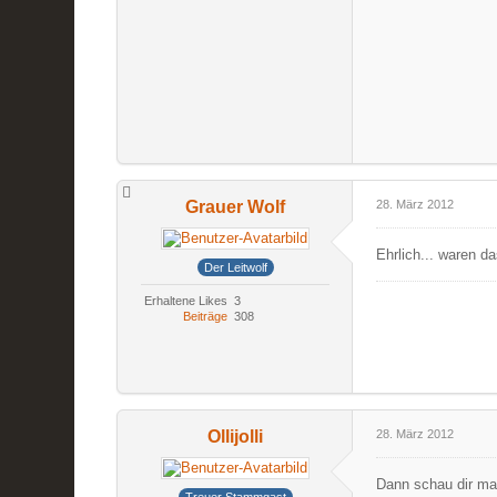
Grauer Wolf
28. März 2012
Ehrlich... waren da
Der Leitwolf
Erhaltene Likes
3
Beiträge
308
Ollijolli
28. März 2012
Dann schau dir mal
Treuer Stammgast