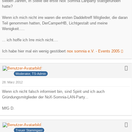
sieben Jahren, in Stelle die erste Nox Somnia Lanparty stattgefunden
hatte?
Wenn ich mich nicht irre waren die ersten Daddeltreff Mitglieder, die daran
Teil genommen hatten, DerCamperHB, Lichtgestalt und meine
Wenigkeit.....
... ich hoffe ich Irre mich nicht....
Ich habe hier mal ein wenig gestöbert
nox somnia e.V. - Events 2005
Deathdealer
Moderator, TS-Admin
28. März 2012
Wenn ich nicht falsch informiert bin, sind Spirit und ich auch
Gründungsmitglieder der NoX-Somnia-LAN-Party...
MfG D.
Ollijolli
Treuer Stammgast