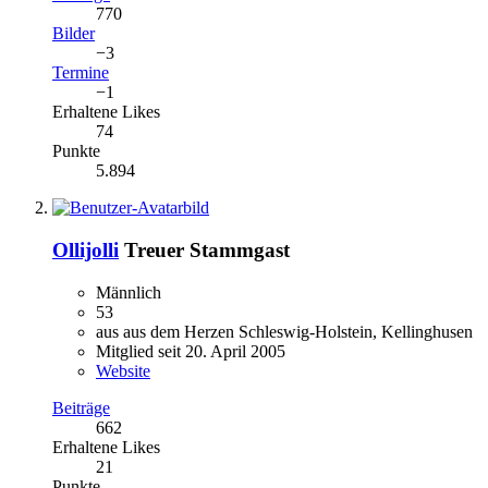
770
Bilder
−3
Termine
−1
Erhaltene Likes
74
Punkte
5.894
Ollijolli
Treuer Stammgast
Männlich
53
aus aus dem Herzen Schleswig-Holstein, Kellinghusen
Mitglied seit 20. April 2005
Website
Beiträge
662
Erhaltene Likes
21
Punkte