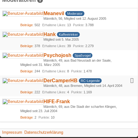
Moderatoren
5
Meanevil
Moderator
Männlich
56
Mitglied seit 12. August 2005
Beiträge
502
Erhaltene Likes
13
Punkte
3.788
Hank
Kaffeetrinker
Mitglied seit 5. Mai 2005
Beiträge
378
Erhaltene Likes
39
Punkte
2.279
Psychojosh
Spaßvogel
Männlich
49
aus Bad Neustadt an der Saale
Mitglied seit 31. März 2005
Beiträge
244
Erhaltene Likes
8
Punkte
1.478
DerCamperHB
RC-Legende
Männlich
48
aus Bremen
Mitglied seit 14. April 2004
Beiträge
222
Erhaltene Likes
4
Punkte
1.169
HIFE-Frank
Männlich
69
aus Die Stadt der scharfen Klingen
Mitglied seit 23. Juli 2004
Beiträge
2
Punkte
10
Impressum
Datenschutzerklärung