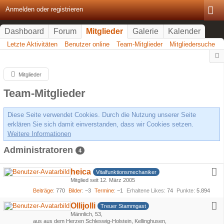
Anmelden oder registrieren
Dashboard
Forum
Mitglieder
Galerie
Kalender
Letzte Aktivitäten
Benutzer online
Team-Mitglieder
Mitgliedersuche
Mitglieder
Team-Mitglieder
Diese Seite verwendet Cookies. Durch die Nutzung unserer Seite
erklären Sie sich damit einverstanden, dass wir Cookies setzen.
Weitere Informationen
Administratoren
4
heica
Vitalfunktionsmechaniker
Mitglied seit 12. März 2005
Beiträge
770
Bilder
−3
Termine
−1
Erhaltene Likes
74
Punkte
5.894
Ollijolli
Treuer Stammgast
Männlich
53
aus aus dem Herzen Schleswig-Holstein, Kellinghusen