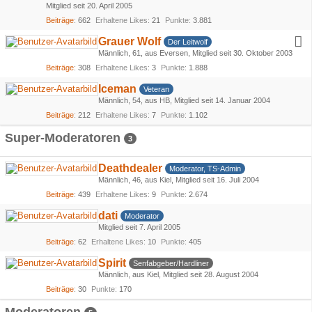
Mitglied seit 20. April 2005
Beiträge
662
Erhaltene Likes
21
Punkte
3.881
Grauer Wolf
Der Leitwolf
Männlich
61
aus Eversen
Mitglied seit 30. Oktober 2003
Beiträge
308
Erhaltene Likes
3
Punkte
1.888
Iceman
Veteran
Männlich
54
aus HB
Mitglied seit 14. Januar 2004
Beiträge
212
Erhaltene Likes
7
Punkte
1.102
Super-Moderatoren
3
Deathdealer
Moderator, TS-Admin
Männlich
46
aus Kiel
Mitglied seit 16. Juli 2004
Beiträge
439
Erhaltene Likes
9
Punkte
2.674
dati
Moderator
Mitglied seit 7. April 2005
Beiträge
62
Erhaltene Likes
10
Punkte
405
Spirit
Senfabgeber/Hardliner
Männlich
aus Kiel
Mitglied seit 28. August 2004
Beiträge
30
Punkte
170