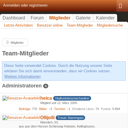
Anmelden oder registrieren
Dashboard
Forum
Mitglieder
Galerie
Kalender
Letzte Aktivitäten
Benutzer online
Team-Mitglieder
Mitgliedersuche
Mitglieder
Team-Mitglieder
Diese Seite verwendet Cookies. Durch die Nutzung unserer Seite
erklären Sie sich damit einverstanden, dass wir Cookies setzen.
Weitere Informationen
Administratoren
4
heica
Vitalfunktionsmechaniker
Mitglied seit 12. März 2005
Beiträge
770
Bilder
−3
Termine
−1
Erhaltene Likes
74
Punkte
5.894
Ollijolli
Treuer Stammgast
Männlich
53
aus aus dem Herzen Schleswig-Holstein, Kellinghusen