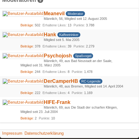
Moderatoren
5
Meanevil
Moderator
Männlich
56
Mitglied seit 12. August 2005
Beiträge
502
Erhaltene Likes
13
Punkte
3.788
Hank
Kaffeetrinker
Mitglied seit 5. Mai 2005
Beiträge
378
Erhaltene Likes
39
Punkte
2.279
Psychojosh
Spaßvogel
Männlich
49
aus Bad Neustadt an der Saale
Mitglied seit 31. März 2005
Beiträge
244
Erhaltene Likes
8
Punkte
1.478
DerCamperHB
RC-Legende
Männlich
48
aus Bremen
Mitglied seit 14. April 2004
Beiträge
222
Erhaltene Likes
4
Punkte
1.169
HIFE-Frank
Männlich
69
aus Die Stadt der scharfen Klingen
Mitglied seit 23. Juli 2004
Beiträge
2
Punkte
10
Impressum
Datenschutzerklärung