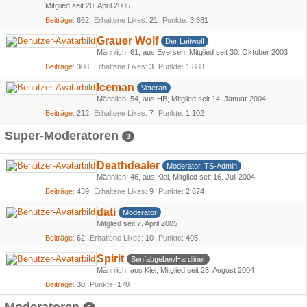
Mitglied seit 20. April 2005
Beiträge
662
Erhaltene Likes
21
Punkte
3.881
Grauer Wolf
Der Leitwolf
Männlich
61
aus Eversen
Mitglied seit 30. Oktober 2003
Beiträge
308
Erhaltene Likes
3
Punkte
1.888
Iceman
Veteran
Männlich
54
aus HB
Mitglied seit 14. Januar 2004
Beiträge
212
Erhaltene Likes
7
Punkte
1.102
Super-Moderatoren
3
Deathdealer
Moderator, TS-Admin
Männlich
46
aus Kiel
Mitglied seit 16. Juli 2004
Beiträge
439
Erhaltene Likes
9
Punkte
2.674
dati
Moderator
Mitglied seit 7. April 2005
Beiträge
62
Erhaltene Likes
10
Punkte
405
Spirit
Senfabgeber/Hardliner
Männlich
aus Kiel
Mitglied seit 28. August 2004
Beiträge
30
Punkte
170