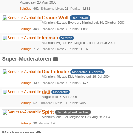
Mitglied seit 20. April 2005
Beiträge
662
Erhaltene Likes
21
Punkte
3.881
Grauer Wolf
Der Leitwolf
Männlich
61
aus Eversen
Mitglied seit 30. Oktober 2003
Beiträge
308
Erhaltene Likes
3
Punkte
1.888
Iceman
Veteran
Männlich
54
aus HB
Mitglied seit 14. Januar 2004
Beiträge
212
Erhaltene Likes
7
Punkte
1.102
Super-Moderatoren
3
Deathdealer
Moderator, TS-Admin
Männlich
46
aus Kiel
Mitglied seit 16. Juli 2004
Beiträge
439
Erhaltene Likes
9
Punkte
2.674
dati
Moderator
Mitglied seit 7. April 2005
Beiträge
62
Erhaltene Likes
10
Punkte
405
Spirit
Senfabgeber/Hardliner
Männlich
aus Kiel
Mitglied seit 28. August 2004
Beiträge
30
Punkte
170