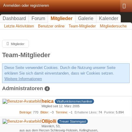
Anmelden oder registrieren
Dashboard
Forum
Mitglieder
Galerie
Kalender
Letzte Aktivitäten
Benutzer online
Team-Mitglieder
Mitgliedersuche
Mitglieder
Team-Mitglieder
Diese Seite verwendet Cookies. Durch die Nutzung unserer Seite
erklären Sie sich damit einverstanden, dass wir Cookies setzen.
Weitere Informationen
Administratoren
4
heica
Vitalfunktionsmechaniker
Mitglied seit 12. März 2005
Beiträge
770
Bilder
−3
Termine
−1
Erhaltene Likes
74
Punkte
5.894
Ollijolli
Treuer Stammgast
Männlich
53
aus aus dem Herzen Schleswig-Holstein, Kellinghusen