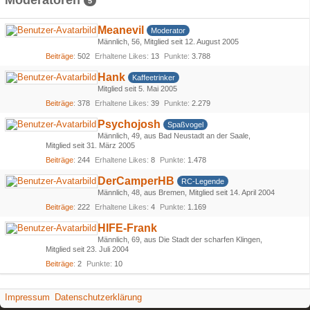
Moderatoren
5
Meanevil
Moderator
Männlich
56
Mitglied seit 12. August 2005
Beiträge
502
Erhaltene Likes
13
Punkte
3.788
Hank
Kaffeetrinker
Mitglied seit 5. Mai 2005
Beiträge
378
Erhaltene Likes
39
Punkte
2.279
Psychojosh
Spaßvogel
Männlich
49
aus Bad Neustadt an der Saale
Mitglied seit 31. März 2005
Beiträge
244
Erhaltene Likes
8
Punkte
1.478
DerCamperHB
RC-Legende
Männlich
48
aus Bremen
Mitglied seit 14. April 2004
Beiträge
222
Erhaltene Likes
4
Punkte
1.169
HIFE-Frank
Männlich
69
aus Die Stadt der scharfen Klingen
Mitglied seit 23. Juli 2004
Beiträge
2
Punkte
10
Impressum
Datenschutzerklärung