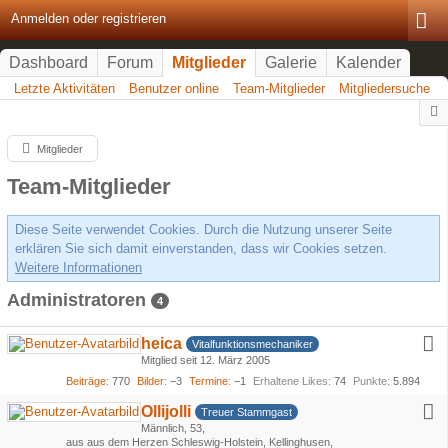
Anmelden oder registrieren
Dashboard
Forum
Mitglieder
Galerie
Kalender
Letzte Aktivitäten
Benutzer online
Team-Mitglieder
Mitgliedersuche
Mitglieder
Team-Mitglieder
Diese Seite verwendet Cookies. Durch die Nutzung unserer Seite
erklären Sie sich damit einverstanden, dass wir Cookies setzen.
Weitere Informationen
Administratoren
4
heica
Vitalfunktionsmechaniker
Mitglied seit 12. März 2005
Beiträge
770
Bilder
−3
Termine
−1
Erhaltene Likes
74
Punkte
5.894
Ollijolli
Treuer Stammgast
Männlich
53
aus aus dem Herzen Schleswig-Holstein, Kellinghusen