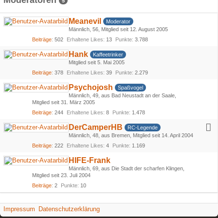
Moderatoren
5
Meanevil
Moderator
Männlich
56
Mitglied seit 12. August 2005
Beiträge
502
Erhaltene Likes
13
Punkte
3.788
Hank
Kaffeetrinker
Mitglied seit 5. Mai 2005
Beiträge
378
Erhaltene Likes
39
Punkte
2.279
Psychojosh
Spaßvogel
Männlich
49
aus Bad Neustadt an der Saale
Mitglied seit 31. März 2005
Beiträge
244
Erhaltene Likes
8
Punkte
1.478
DerCamperHB
RC-Legende
Männlich
48
aus Bremen
Mitglied seit 14. April 2004
Beiträge
222
Erhaltene Likes
4
Punkte
1.169
HIFE-Frank
Männlich
69
aus Die Stadt der scharfen Klingen
Mitglied seit 23. Juli 2004
Beiträge
2
Punkte
10
Impressum
Datenschutzerklärung