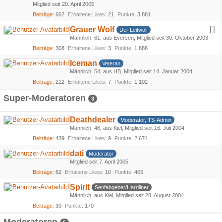
Mitglied seit 20. April 2005
Beiträge
662
Erhaltene Likes
21
Punkte
3.881
Grauer Wolf
Der Leitwolf
Männlich
61
aus Eversen
Mitglied seit 30. Oktober 2003
Beiträge
308
Erhaltene Likes
3
Punkte
1.888
Iceman
Veteran
Männlich
54
aus HB
Mitglied seit 14. Januar 2004
Beiträge
212
Erhaltene Likes
7
Punkte
1.102
Super-Moderatoren
3
Deathdealer
Moderator, TS-Admin
Männlich
46
aus Kiel
Mitglied seit 16. Juli 2004
Beiträge
439
Erhaltene Likes
9
Punkte
2.674
dati
Moderator
Mitglied seit 7. April 2005
Beiträge
62
Erhaltene Likes
10
Punkte
405
Spirit
Senfabgeber/Hardliner
Männlich
aus Kiel
Mitglied seit 28. August 2004
Beiträge
30
Punkte
170