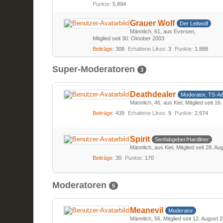
Punkte
5.894
Grauer Wolf
Der Leitwolf
Männlich
61
aus Eversen
Mitglied seit 30. Oktober 2003
Beiträge
308
Erhaltene Likes
3
Punkte
1.888
Super-Moderatoren
3
Deathdealer
Moderator, TS-A
Männlich
46
aus Kiel
Mitglied seit 16.
Beiträge
439
Erhaltene Likes
9
Punkte
2.674
Spirit
Senfabgeber/Hardliner
Männlich
aus Kiel
Mitglied seit 28. A
Beiträge
30
Punkte
170
Moderatoren
5
Meanevil
Moderator
Männlich
56
Mitglied seit 12. August 