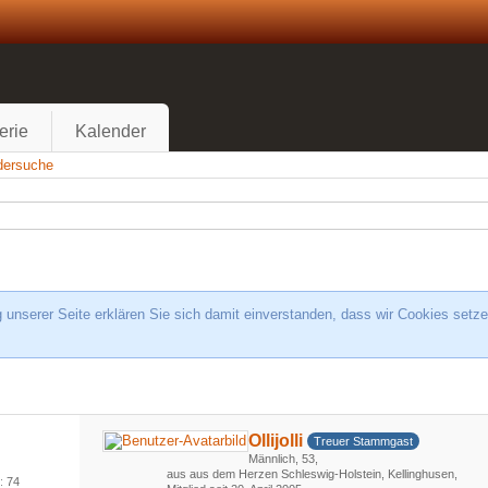
erie
Kalender
edersuche
unserer Seite erklären Sie sich damit einverstanden, dass wir Cookies setze
Ollijolli
Treuer Stammgast
Männlich
53
aus aus dem Herzen Schleswig-Holstein, Kellinghusen
s
74