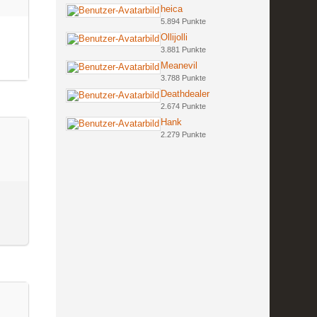
heica
5.894 Punkte
Ollijolli
3.881 Punkte
Meanevil
3.788 Punkte
Deathdealer
2.674 Punkte
Hank
2.279 Punkte