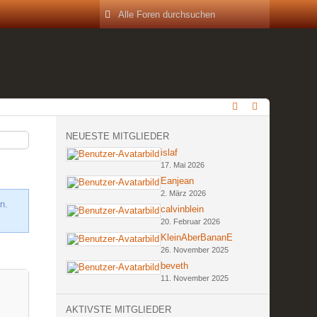
NEUESTE MITGLIEDER
islaf
17. Mai 2026
Eanjean
2. März 2026
n.
calvinblein
20. Februar 2026
KleinAberBananE
26. November 2025
beveth
11. November 2025
AKTIVSTE MITGLIEDER