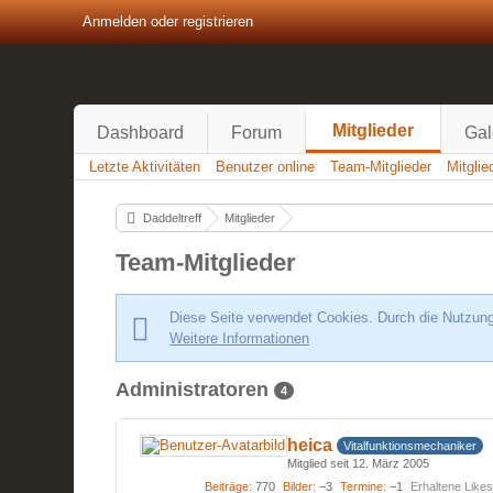
Anmelden oder registrieren
Mitglieder
Dashboard
Forum
Gal
Letzte Aktivitäten
Benutzer online
Team-Mitglieder
Mitgli
Daddeltreff
Mitglieder
Team-Mitglieder
Diese Seite verwendet Cookies. Durch die Nutzung 
Weitere Informationen
Administratoren
4
heica
Vitalfunktionsmechaniker
Mitglied seit 12. März 2005
Beiträge
770
Bilder
−3
Termine
−1
Erhaltene Like