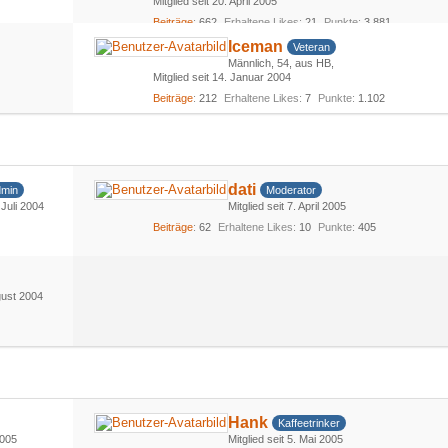
Mitglied seit 20. April 2005
Beiträge
662
Erhaltene Likes
21
Punkte
3.881
Iceman
Veteran
Männlich
54
aus HB
Mitglied seit 14. Januar 2004
Beiträge
212
Erhaltene Likes
7
Punkte
1.102
dati
dmin
Moderator
 Juli 2004
Mitglied seit 7. April 2005
Beiträge
62
Erhaltene Likes
10
Punkte
405
ugust 2004
Hank
Kaffeetrinker
2005
Mitglied seit 5. Mai 2005