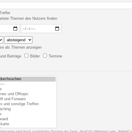
reffer
artete Themen des Nutzers finden
se als Themen anzeigen
nd Beiträge
Bilder
Termine
kierungen sind durch zusätzliches Drücken der Taste „Strg/Ctrl“ (Windows) oder „Befehl/