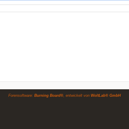
Forensoftware:
Burning Board®
, entwickelt von
WoltLab® GmbH