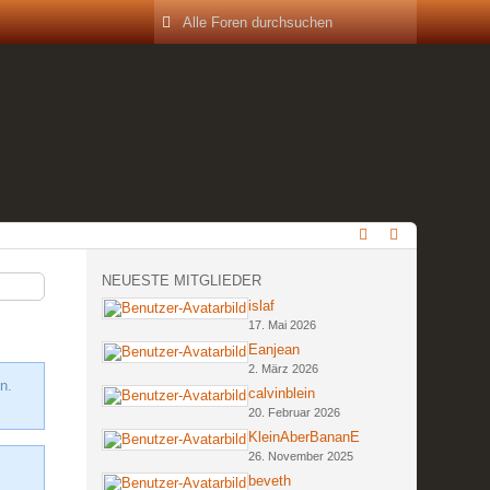
NEUESTE MITGLIEDER
islaf
17. Mai 2026
Eanjean
2. März 2026
n.
calvinblein
20. Februar 2026
KleinAberBananE
26. November 2025
beveth