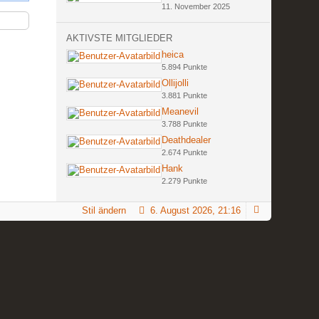
11. November 2025
AKTIVSTE MITGLIEDER
heica
5.894 Punkte
Ollijolli
3.881 Punkte
Meanevil
3.788 Punkte
Deathdealer
2.674 Punkte
Hank
2.279 Punkte
Stil ändern
6. August 2026, 21:16