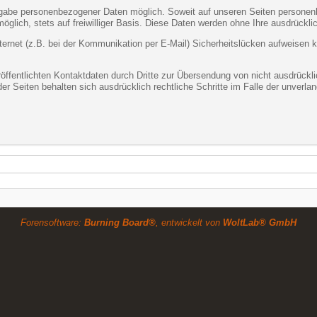
ngabe personenbezogener Daten möglich. Soweit auf unseren Seiten personen
möglich, stets auf freiwilliger Basis. Diese Daten werden ohne Ihre ausdrückl
ternet (z.B. bei der Kommunikation per E-Mail) Sicherheitslücken aufweisen 
fentlichten Kontaktdaten durch Dritte zur Übersendung von nicht ausdrückli
 der Seiten behalten sich ausdrücklich rechtliche Schritte im Falle der unve
Forensoftware:
Burning Board®
, entwickelt von
WoltLab® GmbH