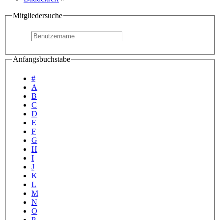
Mitgliedersuche
Anfangsbuchstabe
#
A
B
C
D
E
F
G
H
I
J
K
L
M
N
O
P