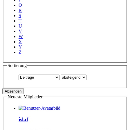
Q
R
S
T
U
V
W
X
Y
Z
Sortierung
Neueste Mitglieder
islaf