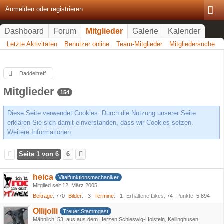
Anmelden oder registrieren
Dashboard
Forum
Mitglieder
Galerie
Kalender
Letzte Aktivitäten
Benutzer online
Team-Mitglieder
Mitgliedersuche
Daddeltreff
Mitglieder
154
Diese Seite verwendet Cookies. Durch die Nutzung unserer Seite
erklären Sie sich damit einverstanden, dass wir Cookies setzen.
Weitere Informationen
Seite 1 von 6
6
heica
Vitalfunktionsmechaniker
Mitglied seit 12. März 2005
Beiträge
770
Bilder
−3
Termine
−1
Erhaltene Likes
74
Punkte
5.894
Ollijolli
Treuer Stammgast
Männlich
53
aus aus dem Herzen Schleswig-Holstein, Kellinghusen