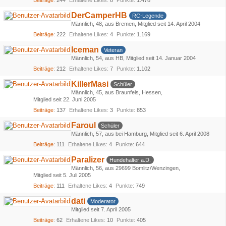
Beiträge
244
Erhaltene Likes
8
Punkte
1.478
DerCamperHB
RC-Legende
Männlich
48
aus Bremen
Mitglied seit 14. April 2004
Beiträge
222
Erhaltene Likes
4
Punkte
1.169
Iceman
Veteran
Männlich
54
aus HB
Mitglied seit 14. Januar 2004
Beiträge
212
Erhaltene Likes
7
Punkte
1.102
KillerMasi
Schüler
Männlich
45
aus Braunfels, Hessen
Mitglied seit 22. Juni 2005
Beiträge
137
Erhaltene Likes
3
Punkte
853
Faroul
Schüler
Männlich
57
aus bei Hamburg
Mitglied seit 6. April 2008
Beiträge
111
Erhaltene Likes
4
Punkte
644
Paralizer
Hundehalter a.D.
Männlich
56
aus 29699 Bomlitz/Wenzingen
Mitglied seit 5. Juli 2005
Beiträge
111
Erhaltene Likes
4
Punkte
749
dati
Moderator
Mitglied seit 7. April 2005
Beiträge
62
Erhaltene Likes
10
Punkte
405