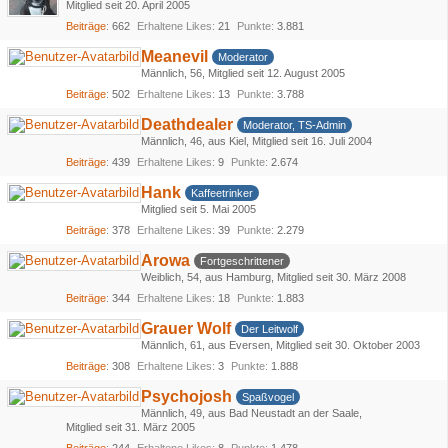
Mitglied seit 20. April 2005
Beiträge
662
Erhaltene Likes
21
Punkte
3.881
Meanevil
Moderator
Männlich
56
Mitglied seit 12. August 2005
Beiträge
502
Erhaltene Likes
13
Punkte
3.788
Deathdealer
Moderator, TS-Admin
Männlich
46
aus Kiel
Mitglied seit 16. Juli 2004
Beiträge
439
Erhaltene Likes
9
Punkte
2.674
Hank
Kaffeetrinker
Mitglied seit 5. Mai 2005
Beiträge
378
Erhaltene Likes
39
Punkte
2.279
Arowa
Fortgeschrittener
Weiblich
54
aus Hamburg
Mitglied seit 30. März 2008
Beiträge
344
Erhaltene Likes
18
Punkte
1.883
Grauer Wolf
Der Leitwolf
Männlich
61
aus Eversen
Mitglied seit 30. Oktober 2003
Beiträge
308
Erhaltene Likes
3
Punkte
1.888
Psychojosh
Spaßvogel
Männlich
49
aus Bad Neustadt an der Saale
Mitglied seit 31. März 2005