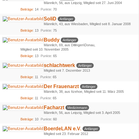
Männlich
56
aus Leipzig
Mitglied seit 27. Juni 2004
Beiträge
14
Punkte
70
SoliD
Anfänger
Männlich
43
aus Wiesbaden
Mitglied seit 8. Januar 2008
Beiträge
13
Punkte
75
Buddy
Anfänger
Männlich
69
aus Dillingen\Donau
Mitglied seit 10. November 2005
Beiträge
13
Punkte
65
schlachtwerk
Anfänger
Mitglied seit 7. Dezember 2013
Beiträge
11
Punkte
65
Der Frauenarzt
Anfänger
Männlich
38
aus Itzehoe
Mitglied seit 11. März 2005
Beiträge
11
Punkte
65
Facharzt
Medizinmann
Männlich
56
aus Leipzig
Mitglied seit 3. April 2005
Beiträge
10
Punkte
60
BoerdeLAN e.V.
Anfänger
Mitglied seit 23. Februar 2012