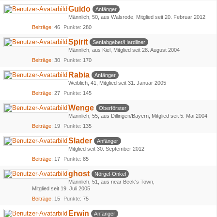
Guido
Anfänger
Männlich
50
aus Walsrode
Mitglied seit 20. Februar 2012
Beiträge
46
Punkte
280
Spirit
Senfabgeber/Hardliner
Männlich
aus Kiel
Mitglied seit 28. August 2004
Beiträge
30
Punkte
170
Rabia
Anfänger
Weiblich
41
Mitglied seit 31. Januar 2005
Beiträge
27
Punkte
145
Wenge
Oberförster
Männlich
55
aus Dillingen/Bayern
Mitglied seit 5. Mai 2004
Beiträge
19
Punkte
135
Slader
Anfänger
Mitglied seit 30. September 2012
Beiträge
17
Punkte
85
ghost
Nörgel-Onkel
Männlich
51
aus near Beck's Town
Mitglied seit 19. Juli 2005
Beiträge
15
Punkte
75
Erwin
Anfänger