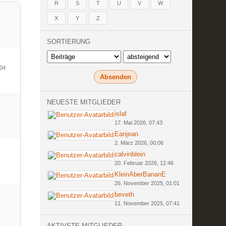
R
S
T
U
V
W
X
Y
Z
SORTIERUNG
004
NEUESTE MITGLIEDER
islaf
17. Mai 2026, 07:43
Eanjean
2. März 2026, 00:06
calvinblein
20. Februar 2026, 12:46
KleinAberBananE
26. November 2025, 01:01
beveth
11. November 2025, 07:41
AKTIVSTE MITGLIEDER