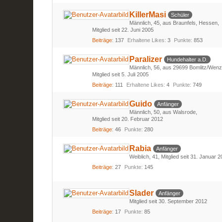
KillerMasi
Schüler
Männlich
45
aus Braunfels, Hessen
Mitglied seit 22. Juni 2005
Beiträge
137
Erhaltene Likes
3
Punkte
853
Paralizer
Hundehalter a.D.
Männlich
56
aus 29699 Bomlitz/Wenz
Mitglied seit 5. Juli 2005
Beiträge
111
Erhaltene Likes
4
Punkte
749
Guido
Anfänger
Männlich
50
aus Walsrode
Mitglied seit 20. Februar 2012
Beiträge
46
Punkte
280
Rabia
Anfänger
Weiblich
41
Mitglied seit 31. Januar 
Beiträge
27
Punkte
145
Slader
Anfänger
Mitglied seit 30. September 2012
Beiträge
17
Punkte
85