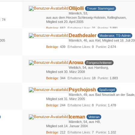
Ollijolli
Treuer Stammgast
Männlich
53
aus aus dem Herzen Schleswig-Holstein, Kellinghusen
s
74
Mitglied seit 20. April 2005
Beiträge
662
Erhaltene Likes
21
Punkte
3.881
Deathdealer
Moderator, TS-Admin
2005
Männlich
46
aus Kiel
Mitglied seit 16. Juli 2
Beiträge
439
Erhaltene Likes
9
Punkte
2.674
Arowa
Fortgeschrittener
Weiblich
54
aus Hamburg
Mitglied seit 30. März 2008
Beiträge
344
Erhaltene Likes
18
Punkte
1.883
Psychojosh
Spaßvogel
Männlich
49
aus Bad Neustadt an der Saale
Mitglied seit 31. März 2005
Beiträge
244
Erhaltene Likes
8
Punkte
1.478
Iceman
Veteran
Männlich
54
aus HB
Mitglied seit 14. Januar 2004
Beiträge
212
Erhaltene Likes
7
Punkte
1.102