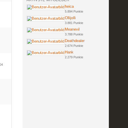
heica
5.894 Punkte
Ollijolli
3.881 Punkte
Meanevil
3.788 Punkte
Deathdealer
2.674 Punkte
Hank
2.279 Punkte
004