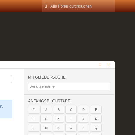
MITGLIEDERSUCHE
ANFANGSBUCHSTABE
n.
#
A
B
C
D
E
F
G
H
I
J
K
L
M
N
O
P
Q