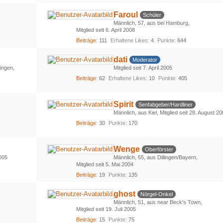
Faroul
Schüler
Männlich
57
aus bei Hamburg
Mitglied seit 6. April 2008
Beiträge
111
Erhaltene Likes
4
Punkte
644
dati
Moderator
ingen
Mitglied seit 7. April 2005
Beiträge
62
Erhaltene Likes
10
Punkte
405
Spirit
Senfabgeber/Hardliner
Männlich
aus Kiel
Mitglied seit 28. August 2
Beiträge
30
Punkte
170
Wenge
Oberförster
2005
Männlich
55
aus Dillingen/Bayern
Mitglied seit 5. Mai 2004
Beiträge
19
Punkte
135
ghost
Nörgel-Onkel
Männlich
51
aus near Beck's Town
Mitglied seit 19. Juli 2005
Beiträge
15
Punkte
75