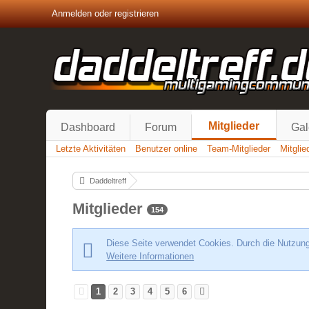
Anmelden oder registrieren
Mitglieder
Dashboard
Forum
Gal
Letzte Aktivitäten
Benutzer online
Team-Mitglieder
Mitgli
Daddeltreff
Mitglieder
154
Diese Seite verwendet Cookies. Durch die Nutzung 
Weitere Informationen
1
2
3
4
5
6