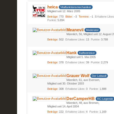
heica
Vitalfunktionsmechaniker
Mitglied seit 12. März 2005
Beiträge
770
Bilder
−3
Termine
−1
Erhaltene Like
Punkte
5.894
Meanevil
Moderator
Männlich
56
Mitglied seit 12. August 
Beiträge
502
Erhaltene Likes
13
Punkte
3.788
Hank
Kaffeetrinker
Mitglied seit 5. Mai 2005
Beiträge
378
Erhaltene Likes
39
Punkte
2.279
Grauer Wolf
Der Leitwolf
Männlich
61
aus Eversen
Mitglied seit 30. Oktober 2003
Beiträge
308
Erhaltene Likes
3
Punkte
1.888
DerCamperHB
RC-Legende
Männlich
48
aus Bremen
Mitglied seit 14. April 2004
Beiträge
222
Erhaltene Likes
4
Punkte
1.169