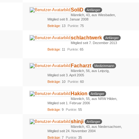
SoliD
Anfänger
Männlich
43
aus Wiesbaden
Mitglied seit 8. Januar 2008
Beiträge
13
Punkte
75
schlachtwerk
Anfänger
Mitglied seit 7. Dezember 2013
Beiträge
11
Punkte
65
Facharzt
Medizinmann
Männlich
56
aus Leipzig
Mitglied seit 3. April 2005
Beiträge
10
Punkte
60
Hakion
Anfänger
Männlich
55
aus NRW Hilden
Mitglied seit 1. Februar 2006
Beiträge
9
Punkte
55
shinji
Anfänger
Männlich
43
aus Niedersachsen
Mitglied seit 24. November 2004
Beiträge
7
Punkte
35