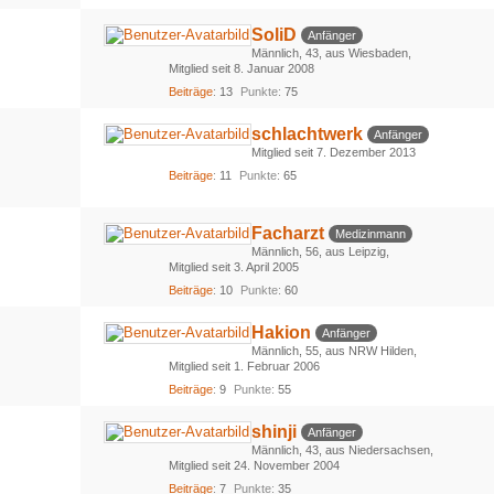
SoliD
Anfänger
Männlich
43
aus Wiesbaden
Mitglied seit 8. Januar 2008
Beiträge
13
Punkte
75
schlachtwerk
Anfänger
Mitglied seit 7. Dezember 2013
Beiträge
11
Punkte
65
Facharzt
Medizinmann
Männlich
56
aus Leipzig
Mitglied seit 3. April 2005
Beiträge
10
Punkte
60
Hakion
Anfänger
Männlich
55
aus NRW Hilden
Mitglied seit 1. Februar 2006
Beiträge
9
Punkte
55
shinji
Anfänger
Männlich
43
aus Niedersachsen
Mitglied seit 24. November 2004
Beiträge
7
Punkte
35