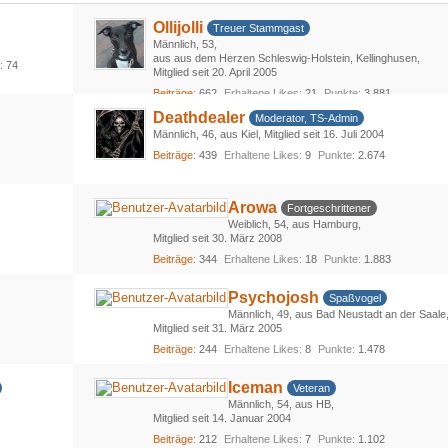
Ollijolli
Treuer Stammgast
Männlich
53
aus aus dem Herzen Schleswig-Holstein, Kellinghusen
s
74
Mitglied seit 20. April 2005
Beiträge
662
Erhaltene Likes
21
Punkte
3.881
Deathdealer
Moderator, TS-Admin
Männlich
46
aus Kiel
Mitglied seit 16. Juli 2004
Beiträge
439
Erhaltene Likes
9
Punkte
2.674
Arowa
Fortgeschrittener
Weiblich
54
aus Hamburg
Mitglied seit 30. März 2008
Beiträge
344
Erhaltene Likes
18
Punkte
1.883
Psychojosh
Spaßvogel
Männlich
49
aus Bad Neustadt an der Saale
Mitglied seit 31. März 2005
Beiträge
244
Erhaltene Likes
8
Punkte
1.478
Iceman
Veteran
Männlich
54
aus HB
Mitglied seit 14. Januar 2004
Beiträge
212
Erhaltene Likes
7
Punkte
1.102