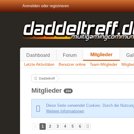
Anmelden oder registrieren
Mitglieder
Dashboard
Forum
Gal
Letzte Aktivitäten
Benutzer online
Team-Mitglieder
Mitgli
Daddeltreff
Mitglieder
154
Diese Seite verwendet Cookies. Durch die Nutzung 
Weitere Informationen
1
2
3
4
5
6