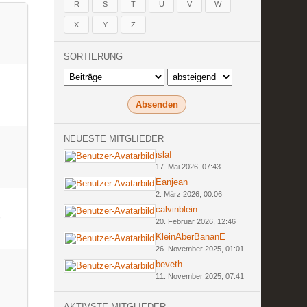
R
S
T
U
V
W
X
Y
Z
SORTIERUNG
NEUESTE MITGLIEDER
islaf
17. Mai 2026, 07:43
Eanjean
2. März 2026, 00:06
calvinblein
20. Februar 2026, 12:46
KleinAberBananE
26. November 2025, 01:01
beveth
11. November 2025, 07:41
AKTIVSTE MITGLIEDER