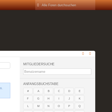
MITGLIEDERSUCHE
ANFANGSBUCHSTABE
n.
#
A
B
C
D
E
F
G
H
I
J
K
L
M
N
O
P
Q