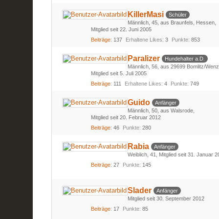
KillerMasi
Schüler
Männlich
45
aus Braunfels, Hessen
Mitglied seit 22. Juni 2005
Beiträge
137
Erhaltene Likes
3
Punkte
853
Paralizer
Hundehalter a.D.
Männlich
56
aus 29699 Bomlitz/Wenz
Mitglied seit 5. Juli 2005
Beiträge
111
Erhaltene Likes
4
Punkte
749
Guido
Anfänger
Männlich
50
aus Walsrode
Mitglied seit 20. Februar 2012
Beiträge
46
Punkte
280
Rabia
Anfänger
Weiblich
41
Mitglied seit 31. Januar 
Beiträge
27
Punkte
145
Slader
Anfänger
Mitglied seit 30. September 2012
Beiträge
17
Punkte
85