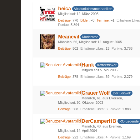
heica
Vitalfunktionsmechaniker
Mitglied seit 12. März 2005
Beiträge
770
Bilder
−3
Termine
−1
Erhaltene Like
Punkte
5.894
Meanevil
Moderator
Männlich
56
Mitglied seit 12. August 2005
Beiträge
502
Erhaltene Likes
13
Punkte
3.788
Hank
Kaffeetrinker
Mitglied seit 5. Mai 2005
Beiträge
378
Erhaltene Likes
39
Punkte
2.279
Grauer Wolf
Der Leitwolf
Männlich
61
aus Eversen
Mitglied seit 30. Oktober 2003
Beiträge
308
Erhaltene Likes
3
Punkte
1.888
DerCamperHB
RC-Legende
Männlich
48
aus Bremen
Mitglied seit 14. April 2004
Beiträge
222
Erhaltene Likes
4
Punkte
1.169