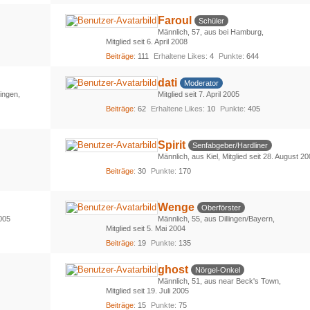
Faroul
Schüler
Männlich
57
aus bei Hamburg
Mitglied seit 6. April 2008
Beiträge
111
Erhaltene Likes
4
Punkte
644
dati
Moderator
ingen
Mitglied seit 7. April 2005
Beiträge
62
Erhaltene Likes
10
Punkte
405
Spirit
Senfabgeber/Hardliner
Männlich
aus Kiel
Mitglied seit 28. August 2
Beiträge
30
Punkte
170
Wenge
Oberförster
2005
Männlich
55
aus Dillingen/Bayern
Mitglied seit 5. Mai 2004
Beiträge
19
Punkte
135
ghost
Nörgel-Onkel
Männlich
51
aus near Beck's Town
Mitglied seit 19. Juli 2005
Beiträge
15
Punkte
75