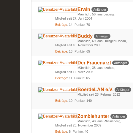
Erwin
Anfänger
Männlich
56
aus Leipzig
Mitglied seit 27. Juni 2004
Beiträge
14
Punkte
70
Buddy
Anfänger
Männlich
69
aus Dillingen\Donau
Mitglied seit 10. November 2005
Beiträge
13
Punkte
65
Der Frauenarzt
Anfänger
Männlich
38
aus Itzehoe
Mitglied seit 11. März 2005
Beiträge
11
Punkte
65
BoerdeLAN e.V.
Anfänger
Mitglied seit 23. Februar 2012
Beiträge
10
Punkte
140
Zombiehunter
Anfänger
Männlich
48
aus Rheinsberg
Mitglied seit 23. November 2009
Beiträge
8
Punkte
40