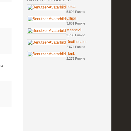
heica
5.894 Punkte
Ollijolli
3.881 Punkte
Meanevil
3.788 Punkte
Deathdealer
2.674 Punkte
Hank
2.279 Punkte
004