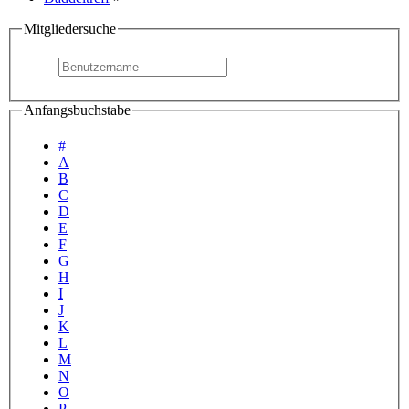
Mitgliedersuche
Anfangsbuchstabe
#
A
B
C
D
E
F
G
H
I
J
K
L
M
N
O
P