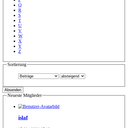
Q
R
S
T
U
V
W
X
Y
Z
Sortierung
Neueste Mitglieder
islaf