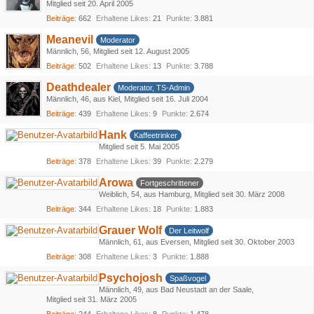
Mitglied seit 20. April 2005
Beiträge
662
Erhaltene Likes
21
Punkte
3.881
Meanevil
Moderator
Männlich
56
Mitglied seit 12. August 2005
Beiträge
502
Erhaltene Likes
13
Punkte
3.788
Deathdealer
Moderator, TS-Admin
Männlich
46
aus Kiel
Mitglied seit 16. Juli 2004
Beiträge
439
Erhaltene Likes
9
Punkte
2.674
Hank
Kaffeetrinker
Mitglied seit 5. Mai 2005
Beiträge
378
Erhaltene Likes
39
Punkte
2.279
Arowa
Fortgeschrittener
Weiblich
54
aus Hamburg
Mitglied seit 30. März 2008
Beiträge
344
Erhaltene Likes
18
Punkte
1.883
Grauer Wolf
Der Leitwolf
Männlich
61
aus Eversen
Mitglied seit 30. Oktober 2003
Beiträge
308
Erhaltene Likes
3
Punkte
1.888
Psychojosh
Spaßvogel
Männlich
49
aus Bad Neustadt an der Saale
Mitglied seit 31. März 2005