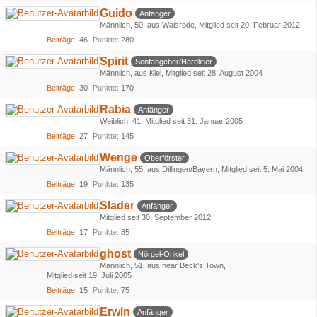
Guido
Anfänger
Männlich
50
aus Walsrode
Mitglied seit 20. Februar 2012
Beiträge
46
Punkte
280
Spirit
Senfabgeber/Hardliner
Männlich
aus Kiel
Mitglied seit 28. August 2004
Beiträge
30
Punkte
170
Rabia
Anfänger
Weiblich
41
Mitglied seit 31. Januar 2005
Beiträge
27
Punkte
145
Wenge
Oberförster
Männlich
55
aus Dillingen/Bayern
Mitglied seit 5. Mai 2004
Beiträge
19
Punkte
135
Slader
Anfänger
Mitglied seit 30. September 2012
Beiträge
17
Punkte
85
ghost
Nörgel-Onkel
Männlich
51
aus near Beck's Town
Mitglied seit 19. Juli 2005
Beiträge
15
Punkte
75
Erwin
Anfänger