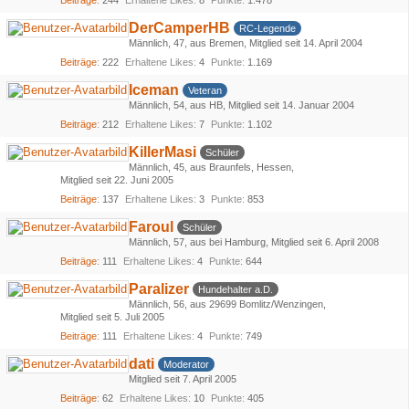
Beiträge
244
Erhaltene Likes
8
Punkte
1.478
DerCamperHB
RC-Legende
Männlich
47
aus Bremen
Mitglied seit 14. April 2004
Beiträge
222
Erhaltene Likes
4
Punkte
1.169
Iceman
Veteran
Männlich
54
aus HB
Mitglied seit 14. Januar 2004
Beiträge
212
Erhaltene Likes
7
Punkte
1.102
KillerMasi
Schüler
Männlich
45
aus Braunfels, Hessen
Mitglied seit 22. Juni 2005
Beiträge
137
Erhaltene Likes
3
Punkte
853
Faroul
Schüler
Männlich
57
aus bei Hamburg
Mitglied seit 6. April 2008
Beiträge
111
Erhaltene Likes
4
Punkte
644
Paralizer
Hundehalter a.D.
Männlich
56
aus 29699 Bomlitz/Wenzingen
Mitglied seit 5. Juli 2005
Beiträge
111
Erhaltene Likes
4
Punkte
749
dati
Moderator
Mitglied seit 7. April 2005
Beiträge
62
Erhaltene Likes
10
Punkte
405