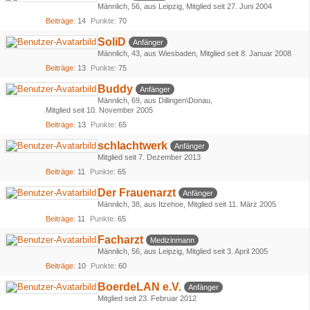
Männlich
56
aus Leipzig
Mitglied seit 27. Juni 2004
Beiträge
14
Punkte
70
SoliD
Anfänger
Männlich
43
aus Wiesbaden
Mitglied seit 8. Januar 2008
Beiträge
13
Punkte
75
Buddy
Anfänger
Männlich
69
aus Dillingen\Donau
Mitglied seit 10. November 2005
Beiträge
13
Punkte
65
schlachtwerk
Anfänger
Mitglied seit 7. Dezember 2013
Beiträge
11
Punkte
65
Der Frauenarzt
Anfänger
Männlich
38
aus Itzehoe
Mitglied seit 11. März 2005
Beiträge
11
Punkte
65
Facharzt
Medizinmann
Männlich
56
aus Leipzig
Mitglied seit 3. April 2005
Beiträge
10
Punkte
60
BoerdeLAN e.V.
Anfänger
Mitglied seit 23. Februar 2012