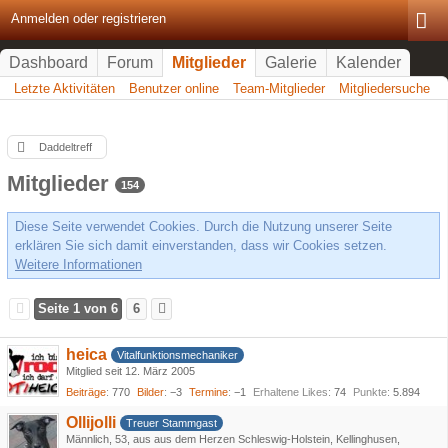
Anmelden oder registrieren
Dashboard
Forum
Mitglieder
Galerie
Kalender
Letzte Aktivitäten
Benutzer online
Team-Mitglieder
Mitgliedersuche
Daddeltreff
Mitglieder
154
Diese Seite verwendet Cookies. Durch die Nutzung unserer Seite
erklären Sie sich damit einverstanden, dass wir Cookies setzen.
Weitere Informationen
Seite 1 von 6
6
heica
Vitalfunktionsmechaniker
Mitglied seit 12. März 2005
Beiträge
770
Bilder
−3
Termine
−1
Erhaltene Likes
74
Punkte
5.894
Ollijolli
Treuer Stammgast
Männlich
53
aus aus dem Herzen Schleswig-Holstein, Kellinghusen