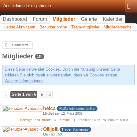
Anmelden oder registrieren
Dashboard
Forum
Mitglieder
Galerie
Kalender
Letzte Aktivitäten
Benutzer online
Team-Mitglieder
Mitgliedersuche
Daddeltreff
Mitglieder
154
Diese Seite verwendet Cookies. Durch die Nutzung unserer Seite
erklären Sie sich damit einverstanden, dass wir Cookies setzen.
Weitere Informationen
Seite 1 von 6
6
heica
Vitalfunktionsmechaniker
Mitglied seit 12. März 2005
Beiträge
770
Bilder
−3
Termine
−1
Erhaltene Likes
74
Punkte
5.894
Ollijolli
Treuer Stammgast
Männlich
53