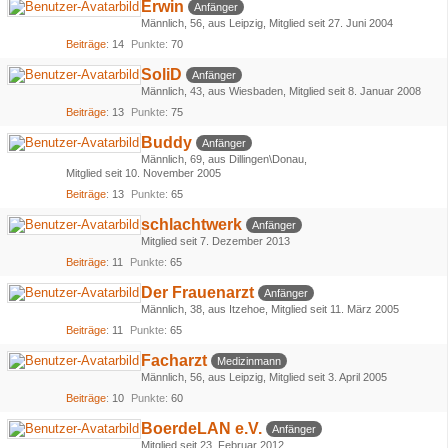
Erwin
Anfänger
Männlich
56
aus Leipzig
Mitglied seit 27. Juni 2004
Beiträge
14
Punkte
70
SoliD
Anfänger
Männlich
43
aus Wiesbaden
Mitglied seit 8. Januar 2008
Beiträge
13
Punkte
75
Buddy
Anfänger
Männlich
69
aus Dillingen\Donau
Mitglied seit 10. November 2005
Beiträge
13
Punkte
65
schlachtwerk
Anfänger
Mitglied seit 7. Dezember 2013
Beiträge
11
Punkte
65
Der Frauenarzt
Anfänger
Männlich
38
aus Itzehoe
Mitglied seit 11. März 2005
Beiträge
11
Punkte
65
Facharzt
Medizinmann
Männlich
56
aus Leipzig
Mitglied seit 3. April 2005
Beiträge
10
Punkte
60
BoerdeLAN e.V.
Anfänger
Mitglied seit 23. Februar 2012