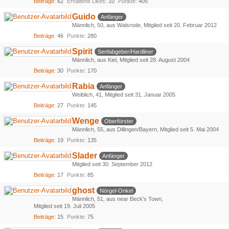
Beiträge
62
Erhaltene Likes
10
Punkte
405
Guido
Anfänger
Männlich
50
aus Walsrode
Mitglied seit 20. Februar 2012
Beiträge
46
Punkte
280
Spirit
Senfabgeber/Hardliner
Männlich
aus Kiel
Mitglied seit 28. August 2004
Beiträge
30
Punkte
170
Rabia
Anfänger
Weiblich
41
Mitglied seit 31. Januar 2005
Beiträge
27
Punkte
145
Wenge
Oberförster
Männlich
55
aus Dillingen/Bayern
Mitglied seit 5. Mai 2004
Beiträge
19
Punkte
135
Slader
Anfänger
Mitglied seit 30. September 2012
Beiträge
17
Punkte
85
ghost
Nörgel-Onkel
Männlich
51
aus near Beck's Town
Mitglied seit 19. Juli 2005
Beiträge
15
Punkte
75