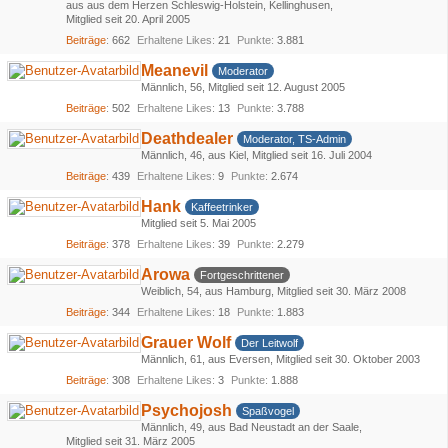
aus aus dem Herzen Schleswig-Holstein, Kellinghusen
Mitglied seit 20. April 2005
Beiträge
662
Erhaltene Likes
21
Punkte
3.881
Meanevil
Moderator
Männlich
56
Mitglied seit 12. August 2005
Beiträge
502
Erhaltene Likes
13
Punkte
3.788
Deathdealer
Moderator, TS-Admin
Männlich
46
aus Kiel
Mitglied seit 16. Juli 2004
Beiträge
439
Erhaltene Likes
9
Punkte
2.674
Hank
Kaffeetrinker
Mitglied seit 5. Mai 2005
Beiträge
378
Erhaltene Likes
39
Punkte
2.279
Arowa
Fortgeschrittener
Weiblich
54
aus Hamburg
Mitglied seit 30. März 2008
Beiträge
344
Erhaltene Likes
18
Punkte
1.883
Grauer Wolf
Der Leitwolf
Männlich
61
aus Eversen
Mitglied seit 30. Oktober 2003
Beiträge
308
Erhaltene Likes
3
Punkte
1.888
Psychojosh
Spaßvogel
Männlich
49
aus Bad Neustadt an der Saale
Mitglied seit 31. März 2005