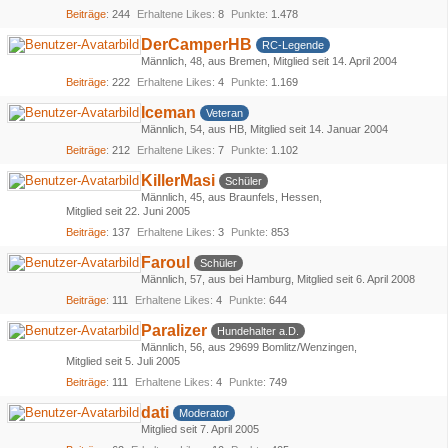
Beiträge
244
Erhaltene Likes
8
Punkte
1.478
DerCamperHB
RC-Legende
Männlich
48
aus Bremen
Mitglied seit 14. April 2004
Beiträge
222
Erhaltene Likes
4
Punkte
1.169
Iceman
Veteran
Männlich
54
aus HB
Mitglied seit 14. Januar 2004
Beiträge
212
Erhaltene Likes
7
Punkte
1.102
KillerMasi
Schüler
Männlich
45
aus Braunfels, Hessen
Mitglied seit 22. Juni 2005
Beiträge
137
Erhaltene Likes
3
Punkte
853
Faroul
Schüler
Männlich
57
aus bei Hamburg
Mitglied seit 6. April 2008
Beiträge
111
Erhaltene Likes
4
Punkte
644
Paralizer
Hundehalter a.D.
Männlich
56
aus 29699 Bomlitz/Wenzingen
Mitglied seit 5. Juli 2005
Beiträge
111
Erhaltene Likes
4
Punkte
749
dati
Moderator
Mitglied seit 7. April 2005