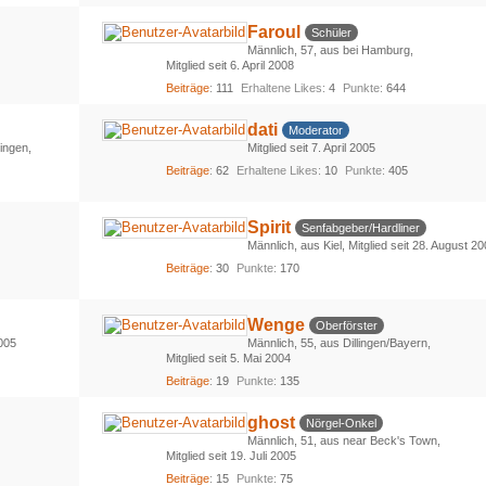
Faroul
Schüler
Männlich
57
aus bei Hamburg
Mitglied seit 6. April 2008
Beiträge
111
Erhaltene Likes
4
Punkte
644
dati
Moderator
ingen
Mitglied seit 7. April 2005
Beiträge
62
Erhaltene Likes
10
Punkte
405
Spirit
Senfabgeber/Hardliner
Männlich
aus Kiel
Mitglied seit 28. August 2
Beiträge
30
Punkte
170
Wenge
Oberförster
2005
Männlich
55
aus Dillingen/Bayern
Mitglied seit 5. Mai 2004
Beiträge
19
Punkte
135
ghost
Nörgel-Onkel
Männlich
51
aus near Beck's Town
Mitglied seit 19. Juli 2005
Beiträge
15
Punkte
75