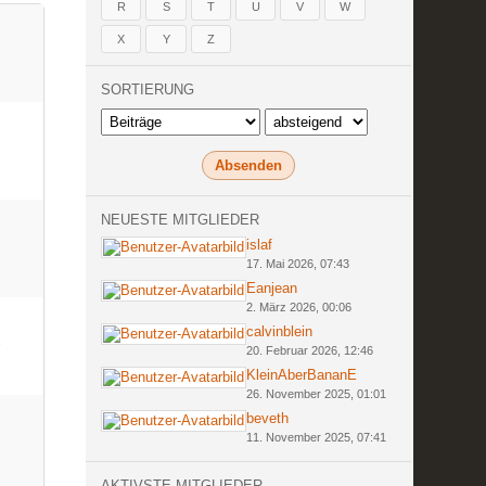
R
S
T
U
V
W
X
Y
Z
SORTIERUNG
NEUESTE MITGLIEDER
islaf
17. Mai 2026, 07:43
Eanjean
2. März 2026, 00:06
calvinblein
20. Februar 2026, 12:46
KleinAberBananE
26. November 2025, 01:01
beveth
11. November 2025, 07:41
AKTIVSTE MITGLIEDER