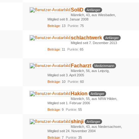
SoliD
Anfänger
Männlich
43
aus Wiesbaden
Mitglied seit 8. Januar 2008
Beiträge
13
Punkte
75
schlachtwerk
Anfänger
Mitglied seit 7. Dezember 2013
Beiträge
11
Punkte
65
Facharzt
Medizinmann
Männlich
56
aus Leipzig
Mitglied seit 3. April 2005
Beiträge
10
Punkte
60
Hakion
Anfänger
Männlich
55
aus NRW Hilden
Mitglied seit 1. Februar 2006
Beiträge
9
Punkte
55
shinji
Anfänger
Männlich
43
aus Niedersachsen
Mitglied seit 24. November 2004
Beiträge
7
Punkte
35