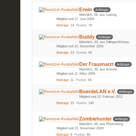
Erwin
Anfänger
Männlich
56
aus Leipzig
Mitglied seit 27. Juni 2004
Beiträge
14
Punkte
70
Buddy
Anfänger
Männlich
69
aus Dillingen\Donau
Mitglied seit 10. November 2005
Beiträge
13
Punkte
65
Der Frauenarzt
Anfänger
Männlich
38
aus Itzehoe
Mitglied seit 11. März 2005
Beiträge
11
Punkte
65
BoerdeLAN e.V.
Anfänger
Mitglied seit 23. Februar 2012
Beiträge
10
Punkte
140
Zombiehunter
Anfänger
Männlich
48
aus Rheinsberg
Mitglied seit 23. November 2009
Beiträge
8
Punkte
40