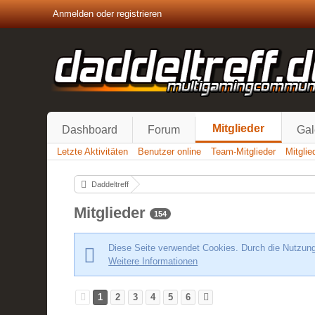
Anmelden oder registrieren
Mitglieder
Dashboard
Forum
Gal
Letzte Aktivitäten
Benutzer online
Team-Mitglieder
Mitgli
Daddeltreff
Mitglieder
154
Diese Seite verwendet Cookies. Durch die Nutzung 
Weitere Informationen
1
2
3
4
5
6