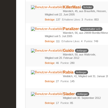
KillerMasi
Schüler
Männlich
45
aus Braunfels, Hessen
Mitglied seit 22. Juni 2005
Beiträge
137
Erhaltene Likes
3
Punkte
853
Paralizer
Hundehalter a.D.
Männlich
56
aus 29699 Bomlitz/Wenz
Mitglied seit 5. Juli 2005
Beiträge
111
Erhaltene Likes
4
Punkte
749
Guido
Anfänger
Männlich
50
aus Walsrode
Mitglied seit 20. Februar 2012
Beiträge
46
Punkte
280
Rabia
Anfänger
Weiblich
41
Mitglied seit 31. Januar 
Beiträge
27
Punkte
145
Slader
Anfänger
Mitglied seit 30. September 2012
Beiträge
17
Punkte
85