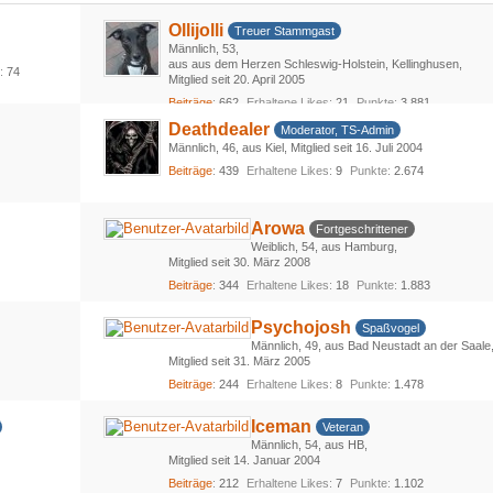
Ollijolli
Treuer Stammgast
Männlich
53
aus aus dem Herzen Schleswig-Holstein, Kellinghusen
s
74
Mitglied seit 20. April 2005
Beiträge
662
Erhaltene Likes
21
Punkte
3.881
Deathdealer
Moderator, TS-Admin
Männlich
46
aus Kiel
Mitglied seit 16. Juli 2004
Beiträge
439
Erhaltene Likes
9
Punkte
2.674
Arowa
Fortgeschrittener
Weiblich
54
aus Hamburg
Mitglied seit 30. März 2008
Beiträge
344
Erhaltene Likes
18
Punkte
1.883
Psychojosh
Spaßvogel
Männlich
49
aus Bad Neustadt an der Saale
Mitglied seit 31. März 2005
Beiträge
244
Erhaltene Likes
8
Punkte
1.478
Iceman
Veteran
Männlich
54
aus HB
Mitglied seit 14. Januar 2004
Beiträge
212
Erhaltene Likes
7
Punkte
1.102