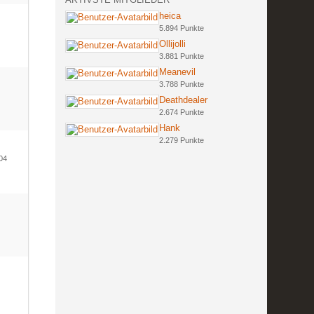
heica
5.894 Punkte
Ollijolli
3.881 Punkte
Meanevil
3.788 Punkte
Deathdealer
2.674 Punkte
Hank
2.279 Punkte
004