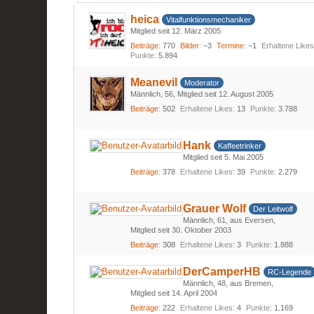
heica
Vitalfunktionsmechaniker
Mitglied seit 12. März 2005
Beiträge
770
Bilder
−3
Termine
−1
Erhaltene Like
Punkte
5.894
Meanevil
Moderator
Männlich
56
Mitglied seit 12. August 2005
Beiträge
502
Erhaltene Likes
13
Punkte
3.788
Hank
Kaffeetrinker
Mitglied seit 5. Mai 2005
Beiträge
378
Erhaltene Likes
39
Punkte
2.279
Grauer Wolf
Der Leitwolf
Männlich
61
aus Eversen
Mitglied seit 30. Oktober 2003
Beiträge
308
Erhaltene Likes
3
Punkte
1.888
DerCamperHB
RC-Legende
Männlich
48
aus Bremen
Mitglied seit 14. April 2004
Beiträge
222
Erhaltene Likes
4
Punkte
1.169