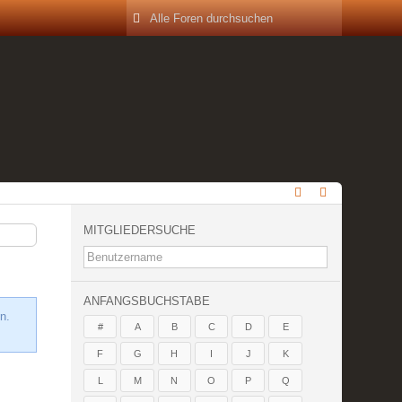
MITGLIEDERSUCHE
ANFANGSBUCHSTABE
n.
#
A
B
C
D
E
F
G
H
I
J
K
L
M
N
O
P
Q