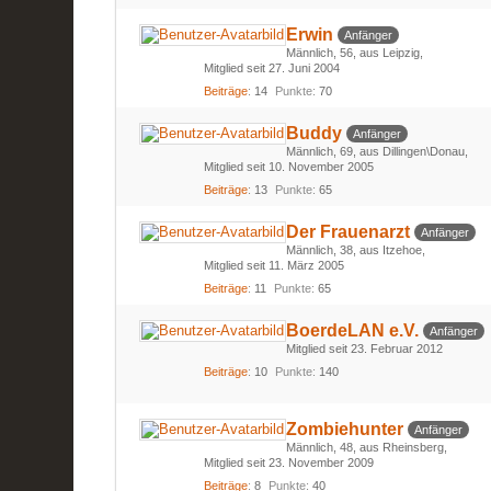
Erwin
Anfänger
Männlich
56
aus Leipzig
Mitglied seit 27. Juni 2004
Beiträge
14
Punkte
70
Buddy
Anfänger
Männlich
69
aus Dillingen\Donau
Mitglied seit 10. November 2005
Beiträge
13
Punkte
65
Der Frauenarzt
Anfänger
Männlich
38
aus Itzehoe
Mitglied seit 11. März 2005
Beiträge
11
Punkte
65
BoerdeLAN e.V.
Anfänger
Mitglied seit 23. Februar 2012
Beiträge
10
Punkte
140
Zombiehunter
Anfänger
Männlich
48
aus Rheinsberg
Mitglied seit 23. November 2009
Beiträge
8
Punkte
40