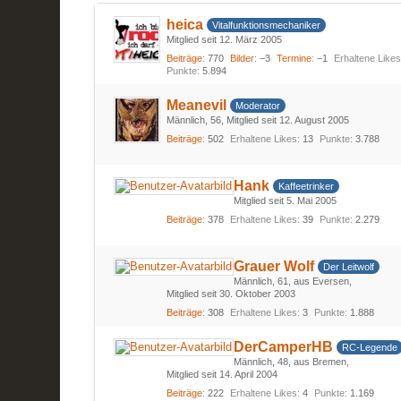
heica
Vitalfunktionsmechaniker
Mitglied seit 12. März 2005
Beiträge
770
Bilder
−3
Termine
−1
Erhaltene Like
Punkte
5.894
Meanevil
Moderator
Männlich
56
Mitglied seit 12. August 2005
Beiträge
502
Erhaltene Likes
13
Punkte
3.788
Hank
Kaffeetrinker
Mitglied seit 5. Mai 2005
Beiträge
378
Erhaltene Likes
39
Punkte
2.279
Grauer Wolf
Der Leitwolf
Männlich
61
aus Eversen
Mitglied seit 30. Oktober 2003
Beiträge
308
Erhaltene Likes
3
Punkte
1.888
DerCamperHB
RC-Legende
Männlich
48
aus Bremen
Mitglied seit 14. April 2004
Beiträge
222
Erhaltene Likes
4
Punkte
1.169