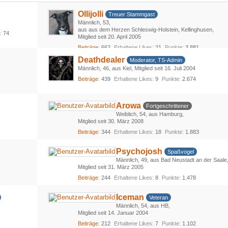
Ollijolli
Treuer Stammgast
Männlich
53
aus aus dem Herzen Schleswig-Holstein, Kellinghusen
s
74
Mitglied seit 20. April 2005
Beiträge
662
Erhaltene Likes
21
Punkte
3.881
Deathdealer
Moderator, TS-Admin
Männlich
46
aus Kiel
Mitglied seit 16. Juli 2004
Beiträge
439
Erhaltene Likes
9
Punkte
2.674
Arowa
Fortgeschrittener
Weiblich
54
aus Hamburg
Mitglied seit 30. März 2008
Beiträge
344
Erhaltene Likes
18
Punkte
1.883
Psychojosh
Spaßvogel
Männlich
49
aus Bad Neustadt an der Saale
Mitglied seit 31. März 2005
Beiträge
244
Erhaltene Likes
8
Punkte
1.478
Iceman
Veteran
Männlich
54
aus HB
Mitglied seit 14. Januar 2004
Beiträge
212
Erhaltene Likes
7
Punkte
1.102