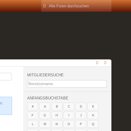
MITGLIEDERSUCHE
ANFANGSBUCHSTABE
n.
#
A
B
C
D
E
F
G
H
I
J
K
L
M
N
O
P
Q