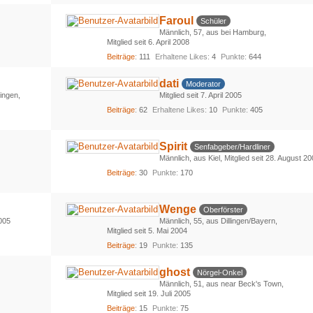
Faroul
Schüler
Männlich
57
aus bei Hamburg
Mitglied seit 6. April 2008
Beiträge
111
Erhaltene Likes
4
Punkte
644
dati
Moderator
ingen
Mitglied seit 7. April 2005
Beiträge
62
Erhaltene Likes
10
Punkte
405
Spirit
Senfabgeber/Hardliner
Männlich
aus Kiel
Mitglied seit 28. August 2
Beiträge
30
Punkte
170
Wenge
Oberförster
2005
Männlich
55
aus Dillingen/Bayern
Mitglied seit 5. Mai 2004
Beiträge
19
Punkte
135
ghost
Nörgel-Onkel
Männlich
51
aus near Beck's Town
Mitglied seit 19. Juli 2005
Beiträge
15
Punkte
75