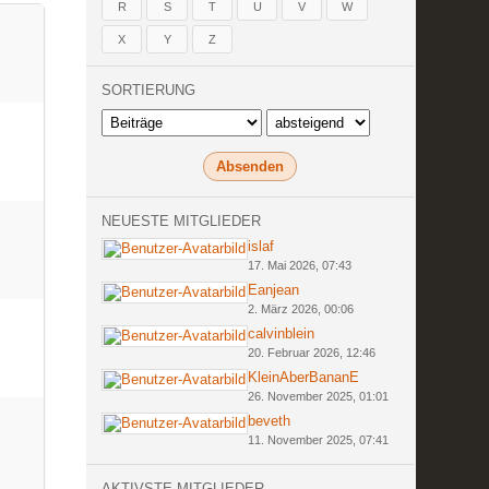
R
S
T
U
V
W
X
Y
Z
SORTIERUNG
NEUESTE MITGLIEDER
islaf
17. Mai 2026, 07:43
Eanjean
2. März 2026, 00:06
calvinblein
20. Februar 2026, 12:46
KleinAberBananE
26. November 2025, 01:01
beveth
11. November 2025, 07:41
AKTIVSTE MITGLIEDER