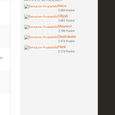
heica
5.894 Punkte
Ollijolli
3.881 Punkte
Meanevil
3.788 Punkte
Deathdealer
2.674 Punkte
Hank
2.279 Punkte
004