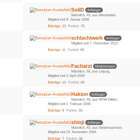
SoliD
Anfänger
Männlich
43
aus Wiesbaden
Mitglied seit 8. Januar 2008
Beiträge
13
Punkte
75
schlachtwerk
Anfänger
Mitglied seit 7. Dezember 2013
Beiträge
11
Punkte
65
Facharzt
Medizinmann
Männlich
56
aus Leipzig
Mitglied seit 3. April 2005
Beiträge
10
Punkte
60
Hakion
Anfänger
Männlich
55
aus NRW Hilden
Mitglied seit 1. Februar 2006
Beiträge
9
Punkte
55
shinji
Anfänger
Männlich
43
aus Niedersachsen
Mitglied seit 24. November 2004
Beiträge
7
Punkte
35