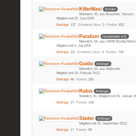
KillerMasi
Schüler
Männlich
45
aus Braunfels, Hessen
Mitglied seit 22. Juni 2005
Beiträge
137
Erhaltene Likes
3
Punkte
853
Paralizer
Hundehalter a.D.
Männlich
56
aus 29699 Bomlitz/Wenz
Mitglied seit 5. Juli 2005
Beiträge
111
Erhaltene Likes
4
Punkte
749
Guido
Anfänger
Männlich
50
aus Walsrode
Mitglied seit 20. Februar 2012
Beiträge
46
Punkte
280
Rabia
Anfänger
Weiblich
41
Mitglied seit 31. Januar 
Beiträge
27
Punkte
145
Slader
Anfänger
Mitglied seit 30. September 2012
Beiträge
17
Punkte
85