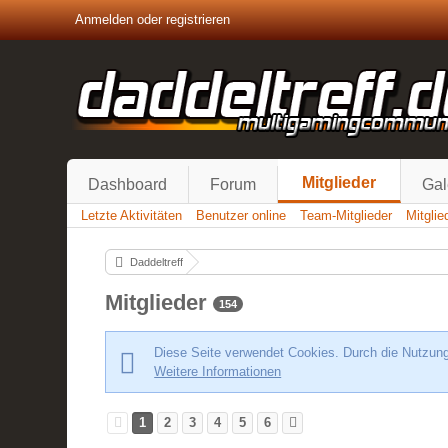
Anmelden oder registrieren
Mitglieder
Dashboard
Forum
Gal
Letzte Aktivitäten
Benutzer online
Team-Mitglieder
Mitgli
Daddeltreff
Mitglieder
154
Diese Seite verwendet Cookies. Durch die Nutzung 
Weitere Informationen
1
2
3
4
5
6