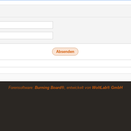
Forensoftware:
Burning Board®
, entwickelt von
WoltLab® GmbH